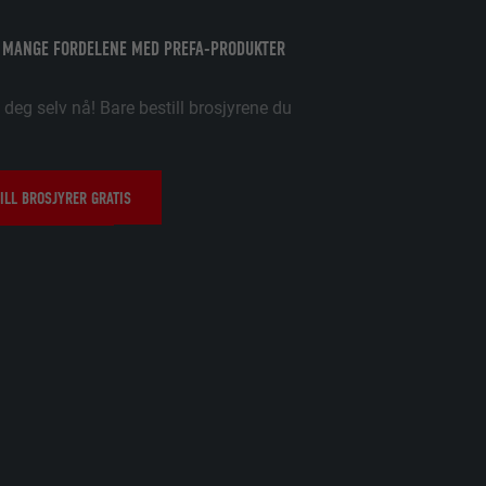
data om
 MANGE FORDELENE MED PREFA-PRODUKTER
 deg selv nå! Bare bestill brosjyrene du
delsen skal
onskapsel-
ILL BROSJYRER GRATIS
ukes til å
elt ditt
per side
.
al være
data om