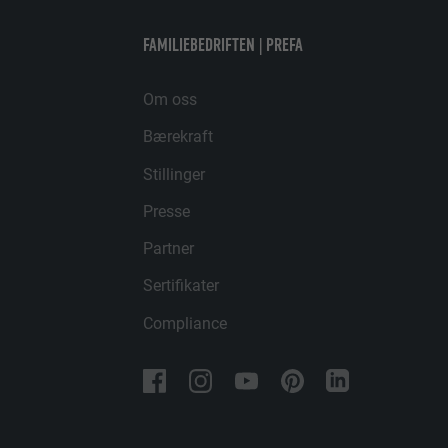
for å få tilgang
FORMÅL
TILBYDER
FAMILIEBEDRIFTEN | PREFA
NAVN
FORLØP
Om oss
TILBYDER
NAVN
Bærekraft
FORLØP
TILBYDER
FORMÅL
Stillinger
FORLØP
Presse
FORMÅL
FORMÅL
Partner
Sertifikater
NAVN
Compliance
NAVN
TILBYDER
TILBYDER
FORLØP
FORLØP