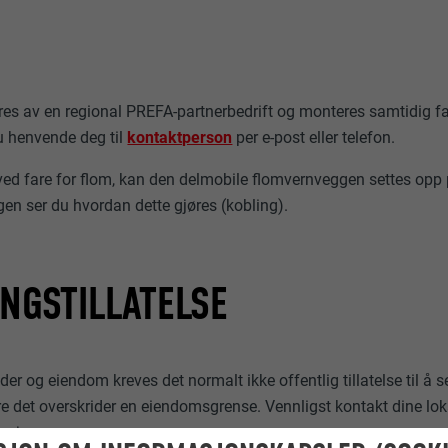
es av en regional PREFA-partnerbedrift og monteres samtidig f
u henvende deg til
kontaktperson
per e-post eller telefon.
 ved fare for flom, kan den delmobile flomvernveggen settes opp p
en ser du hvordan dette gjøres (kobling).
NGSTILLATELSE
er og eiendom kreves det normalt ikke offentlig tillatelse til å s
e det overskrider en eiendomsgrense. Vennligst kontakt dine lo
asjon.