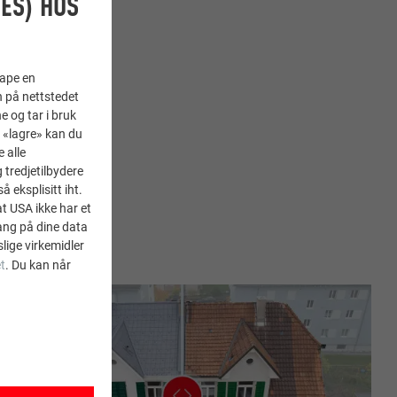
ES) HOS
kape en
n på nettstedet
e og tar i bruk
å «lagre» kan du
deg med dine lokale
 alle
tredjetilbydere
 eksplisitt iht.
at USA ikke har et
ang på dine data
lige virkemidler
t
. Du kan når