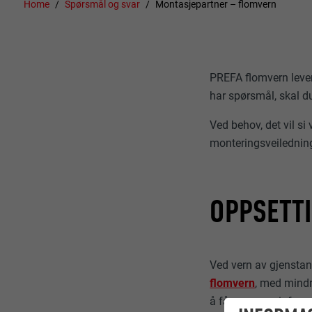
Home
Spørsmål og svar
Montasjepartner – flomvern
PREFA flomvern lever
har spørsmål, skal d
Ved behov, det vil si
monteringsveiledning
OPPSETTI
Ved vern av gjenstand
flomvern
, med mindr
å få nærmere inform