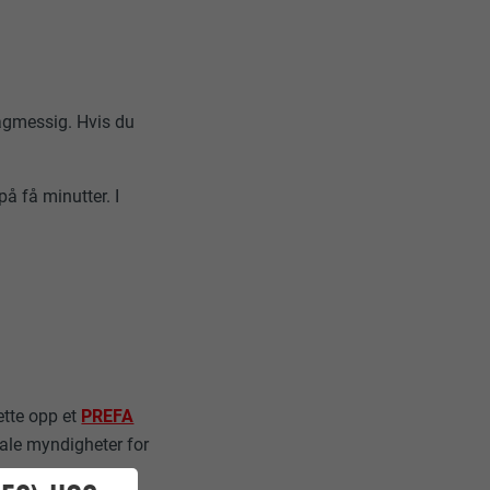
agmessig. Hvis du
å få minutter. I
ette opp et
PREFA
kale myndigheter for