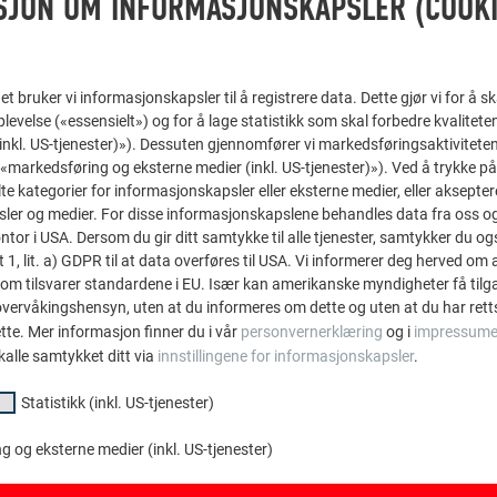
SJON OM INFORMASJONSKAPSLER (COOKI
G STØTTE
t bruker vi informasjonskapsler til å registrere data. Dette gjør vi for å s
levelse («essensielt») og for å lage statistikk som skal forbedre kvalitete
 (inkl. US-tjenester)»). Dessuten gjennomfører vi markedsføringsaktiviteten
«markedsføring og eksterne medier (inkl. US-tjenester)»). Ved å trykke p
nkelte tilfeller, gitt offentlig støtte til flomvern. Vennligst forhør 
lte kategorier for informasjonskapsler eller eksterne medier, eller akseptere
e dette.
ler og medier. For disse informasjonskapslene behandles data fra oss og 
or i USA. Dersom du gir ditt samtykke til alle tjenester, samtykker du også
t 1, lit. a) GDPR til at data overføres til USA. Vi informerer deg herved om 
om tilsvarer standardene i EU. Især kan amerikanske myndigheter få tilg
r overvåkingshensyn, uten at du informeres om dette og uten at du har retts
ette. Mer informasjon finner du i vår
personvernerklæring
og i
impressume
kalle samtykket ditt via
innstillingene for informasjonskapsler
.
Statistikk (inkl. US-tjenester)
 og eksterne medier (inkl. US-tjenester)