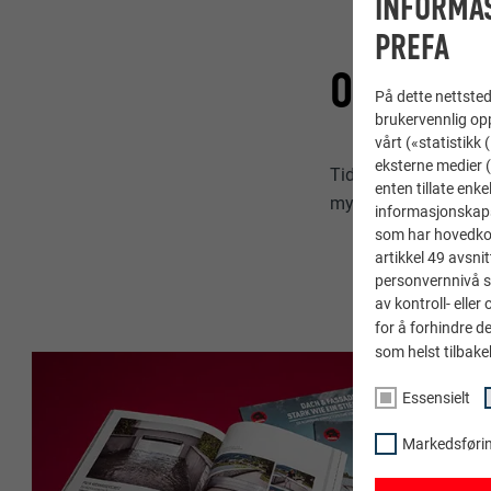
INFORMA
PREFA
OFFENTLI
På dette nettstede
brukervennlig opp
vårt («statistikk
eksterne medier (
Tidligere ble det, i e
enten tillate enke
myndigheter angåend
informasjonskaps
som har hovedkont
artikkel 49 avsnit
personvernnivå s
av kontroll- elle
for å forhindre d
som helst tilbake
Essensielt
Markedsføring