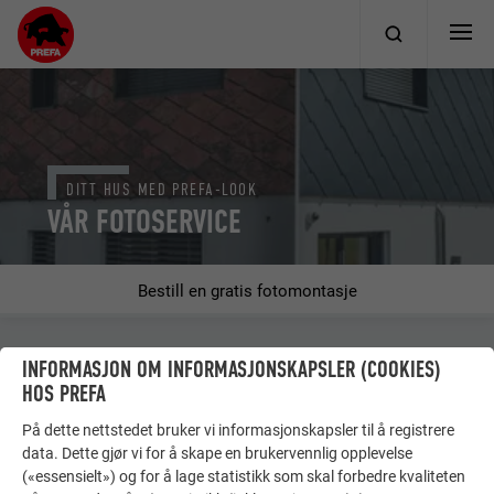
DITT HUS MED PREFA-LOOK
VÅR FOTOSERVICE
Bestill en gratis fotomontasje
INFORMASJON OM INFORMASJONSKAPSLER (COOKIES)
Ønsker du å vise hvordan huset ditt kommer til å se ut
HOS PREFA
med et PREFA tak eller PREFA fasade? Vi lager gjerne en
fotomontasje og sender den til deg! Gå ganske enkelt
På dette nettstedet bruker vi informasjonskapsler til å registrere
gjennom vår fotoservice klikk for klikk.
data. Dette gjør vi for å skape en brukervennlig opplevelse
(«essensielt») og for å lage statistikk som skal forbedre kvaliteten
Du interesserer deg for ...*