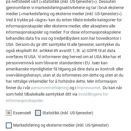
på nettstedet vårt («statistikk (inkl. US-tjenester)»). Dessuten
gjennomfører vi markedsføringsaktivitetene og tar i bruk eksterne
PREFA TAK
medier («markedsføring og eksterne medier (inkl. US-tjenester)»).
Ved å trykke på «lagre» kan du enten tillate enkelte kategorier for
informasjonskapsler eller eksterne medier, eller akseptere alle
informasjonskapsler og medier. For disse informasjonskapslene
PREFA FASADE
behandles data fra oss og tredjetilbydere som har hovedkontor i
USA. Dersom du gir ditt samtykke til alle tjenester, samtykker du
også eksplisitt iht. artikkel 49 avsnitt 1, lit. a) GDPR til at data
PREFA TAK OG FASADE
overføres til USA. Vi informerer deg herved om at USA ikke har et
personvernnivå som tilsvarer standardene i EU. Især kan
amerikanske myndigheter få tilgang på dine data av kontroll- eller
overvåkingshensyn, uten at du informeres om dette og uten at du
har rettslige virkemidler for å forhindre dette. Mer informasjon
SLIK KOMMER DU I GANG
finner du i vår
personvernerklæring
og i
impressumet
. Du kan når
som helst tilbakekalle samtykket ditt via
innstillingene for
informasjonskapsler
.
FAMILIEBEDRIFTEN | PREFA
VI HJELPER DEG
Essensielt
Statistikk (inkl. US-tjenester)
Om oss
Finn håndverkere i nærheten
Markedsføring og eksterne medier (inkl. US-tjenester)
av deg
Bærekraft