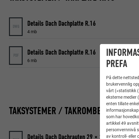
Details Dach Dachplatte R.16
DWG
4 mb
INFORMA
Details Dach Dachplatte R.16
PDF
PREFA
6 mb
På dette nettstede
brukervennlig opp
vårt («statistikk
eksterne medier (
enten tillate enke
TAKSYSTEMER / TAKROMBE
informasjonskaps
som har hovedkont
artikkel 49 avsnit
personvernnivå s
Details Dach Dachrauten 29 × 29
av kontroll- elle