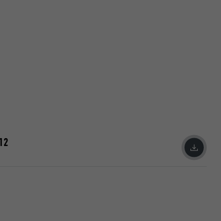
data om
.12
nskapsler. Har
«Følg oss»-