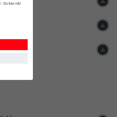
t
. Du kan når
uten 44 × 44
uten 44 × 44
ksjoner. Dermed
t brukes.