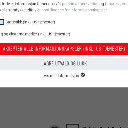
DXF
ette. Mer informasjon finner du i vår
personvernerklæring
og i
impressume
16 mb
kalle samtykket ditt via
innstillingene for informasjonskapsler
.
Statistikk (inkl. US-tjenester)
Details Dach Dachra
DWG
2 mb
 og eksterne medier (inkl. US-tjenester)
AKSEPTER ALLE INFORMASJONSKAPSLER (INKL. US-TJENESTER)
Details Dach Dachra
PDF
6 mb
LAGRE UTVALG OG LUKK
Vis mer informasjon
psler i gruppen «essensielt» behøves for nettstedets grunnleggende fun
tedet fungerer uten problemer.
Vis informasjon om info.kapsler
PHPSESSID
KL. US-TJENESTER)
PHP
or «statistikk (inkl. US-tjenester)» gir oss et innblikk i hvordan nettstede
amles for å forbedre nettstedets brukeropplevelse.