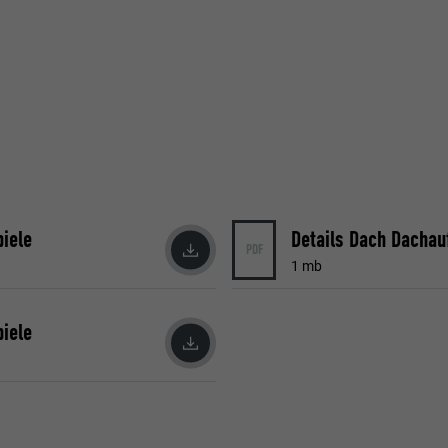
piele
Details Dach Dachau
PDF
1 mb
piele