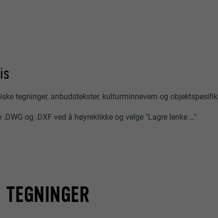
is
iske tegninger, anbudstekster, kulturminnevern og objektspesifik
e .DWG og .DXF ved å høyreklikke og velge "Lagre lenke …"
E TEGNINGER