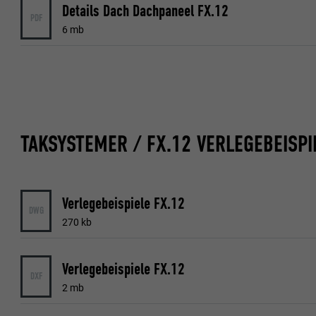
Details Dach Dachpaneel FX.12
NAVN
PDF
6 mb
NAVN
TILBYDER
TILBYDER
FORLØP
FORLØP
FORMÅL
TAKSYSTEMER / FX.12 VERLEGEBEISPI
FORMÅL
NAVN
NAVN
Verlegebeispiele FX.12
TILBYDER
DWG
TILBYDER
270 kb
FORLØP
FORLØP
Verlegebeispiele FX.12
DXF
FORMÅL
2 mb
FORMÅL