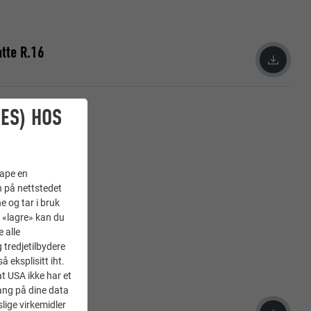
atte R.16
ES) HOS
kape en
n på nettstedet
e og tar i bruk
å «lagre» kan du
 alle
tredjetilbydere
 eksplisitt iht.
at USA ikke har et
ang på dine data
uten 29 × 29
lige virkemidler