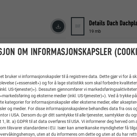
Details Dach Dachpl
DXF
19 mb
SJON OM INFORMASJONSKAPSLER (COOKI
t bruker vi informasjonskapsler til å registrere data. Dette gjør vi for å s
levelse («essensielt») og for å lage statistikk som skal forbedre kvalitete
 (inkl. US-tjenester)»). Dessuten gjennomfører vi markedsføringsaktiviteten
«markedsføring og eksterne medier (inkl. US-tjenester)»). Ved å trykke p
lte kategorier for informasjonskapsler eller eksterne medier, eller akseptere
ler og medier. For disse informasjonskapslene behandles data fra oss og 
or i USA. Dersom du gir ditt samtykke til alle tjenester, samtykker du også
t 1, lit. a) GDPR til at data overføres til USA. Vi informerer deg herved om 
om tilsvarer standardene i EU. Især kan amerikanske myndigheter få tilg
Details Dach Dachra
r overvåkingshensyn, uten at du informeres om dette og uten at du har retts