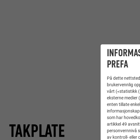
INFORMA
PREFA
På dette nettstede
brukervennlig opp
vårt («statistikk
eksterne medier (
enten tillate enke
informasjonskaps
som har hovedkont
TAKPLATE
artikkel 49 avsnit
personvernnivå s
av kontroll- elle