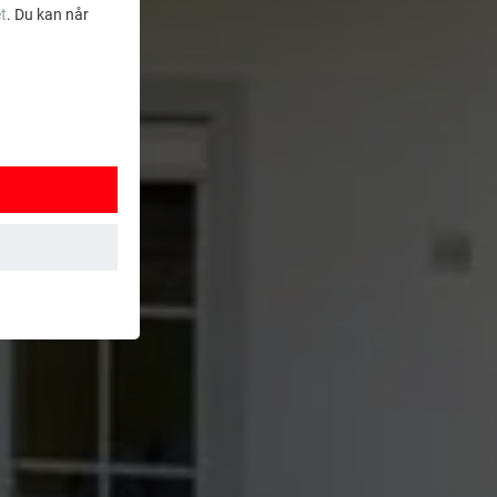
t
. Du kan når
ksjoner. Dermed
t brukes.