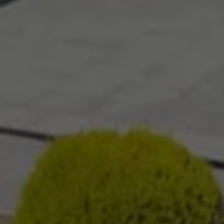
data om
nskapsler. Har
«Følg oss»-