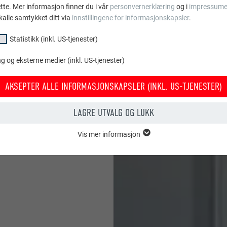
ette. Mer informasjon finner du i vår
personvernerklæring
og i
impressume
kg/m² har i flere tiår
kalle samtykket ditt via
innstillingene for informasjonskapsler
.
veringer og nybygg.
Statistikk (inkl. US-tjenester)
 og eksterne medier (inkl. US-tjenester)
AKSEPTER ALLE INFORMASJONSKAPSLER (INKL. US-TJENESTER)
LAGRE UTVALG OG LUKK
Vis mer informasjon
psler i gruppen «essensielt» behøves for nettstedets grunnleggende fun
tedet fungerer uten problemer.
Vis informasjon om info.kapsler
PHPSESSID
KL. US-TJENESTER)
PHP
or «statistikk (inkl. US-tjenester)» gir oss et innblikk i hvordan nettstede
amles for å forbedre nettstedets brukeropplevelse.