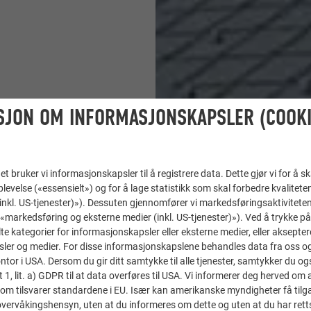
SJON OM INFORMASJONSKAPSLER (COOKI
t bruker vi informasjonskapsler til å registrere data. Dette gjør vi for å s
levelse («essensielt») og for å lage statistikk som skal forbedre kvalitete
 (inkl. US-tjenester)»). Dessuten gjennomfører vi markedsføringsaktiviteten
«markedsføring og eksterne medier (inkl. US-tjenester)»). Ved å trykke p
lte kategorier for informasjonskapsler eller eksterne medier, eller akseptere
ler og medier. For disse informasjonskapslene behandles data fra oss og 
or i USA. Dersom du gir ditt samtykke til alle tjenester, samtykker du også
t 1, lit. a) GDPR til at data overføres til USA. Vi informerer deg herved om 
om tilsvarer standardene i EU. Især kan amerikanske myndigheter få tilg
r overvåkingshensyn, uten at du informeres om dette og uten at du har retts