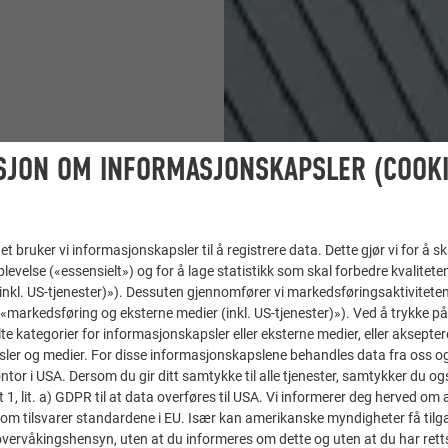
SJON OM INFORMASJONSKAPSLER (COOKI
t bruker vi informasjonskapsler til å registrere data. Dette gjør vi for å s
levelse («essensielt») og for å lage statistikk som skal forbedre kvalitete
 (inkl. US-tjenester)»). Dessuten gjennomfører vi markedsføringsaktiviteten
«markedsføring og eksterne medier (inkl. US-tjenester)»). Ved å trykke p
lte kategorier for informasjonskapsler eller eksterne medier, eller akseptere
ler og medier. For disse informasjonskapslene behandles data fra oss og 
or i USA. Dersom du gir ditt samtykke til alle tjenester, samtykker du også
t 1, lit. a) GDPR til at data overføres til USA. Vi informerer deg herved om 
om tilsvarer standardene i EU. Især kan amerikanske myndigheter få tilg
r overvåkingshensyn, uten at du informeres om dette og uten at du har retts