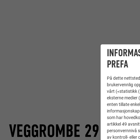
INFORMA
PREFA
På dette nettstede
brukervennlig opp
vårt («statistikk
eksterne medier (
enten tillate enke
informasjonskaps
som har hovedkont
VEGGROMBE 29 × 29
artikkel 49 avsnit
personvernnivå s
av kontroll- elle