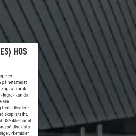
ES) HOS
kape en
n på nettstedet
e og tar i bruk
å «lagre» kan du
 alle
tredjetilbydere
 eksplisitt iht.
at USA ikke har et
ang på dine data
lige virkemidler