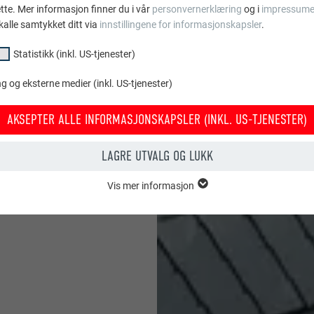
ette. Mer informasjon finner du i vår
personvernerklæring
og i
impressume
og imponerer med sin
kalle samtykket ditt via
innstillingene for informasjonskapsler
.
geprosjekt.
Statistikk (inkl. US-tjenester)
 og eksterne medier (inkl. US-tjenester)
AKSEPTER ALLE INFORMASJONSKAPSLER (INKL. US-TJENESTER)
LAGRE UTVALG OG LUKK
Vis mer informasjon
psler i gruppen «essensielt» behøves for nettstedets grunnleggende fun
tedet fungerer uten problemer.
Vis informasjon om info.kapsler
PHPSESSID
KL. US-TJENESTER)
PHP
or «statistikk (inkl. US-tjenester)» gir oss et innblikk i hvordan nettstede
amles for å forbedre nettstedets brukeropplevelse.