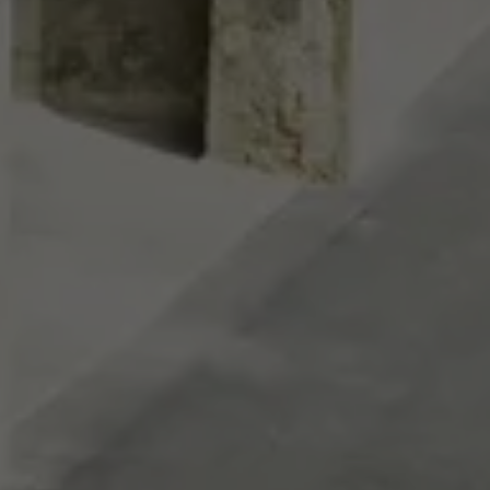
data om
nskapsler. Har
«Følg oss»-