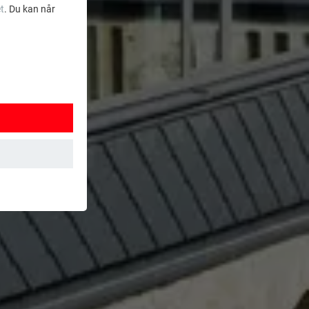
t
. Du kan når
ksjoner. Dermed
t brukes.