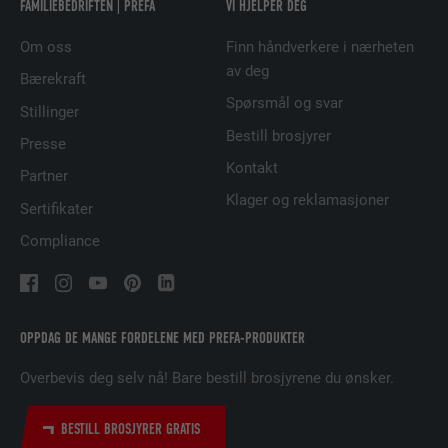
FAMILIEBEDRIFTEN | PREFA
VI HJELPER DEG
FORLØP
29 dager
Om oss
Finn håndverkere i nærheten
av deg
Brukes for å sikre at det riktige SameSite-
Bærekraft
FORMÅL
attributet er tilgjengelig for alle
Spørsmål og svar
Stillinger
informasjonskapslene i denne nettleseren
Bestill brosjyrer
Presse
Kontakt
Partner
NAVN
lidc
Klager og reklamasjoner
Sertifikater
TILBYDER
LinkedIn
Compliance
FORLØP
1 dag
Brukt av SoMe-tjenesten LinkedIn for å
FORMÅL
OPPDAG DE MANGE FORDELENE MED PREFA-PRODUKTER
følge bruken av innebygde tjenester.
Overbevis deg selv nå! Bare bestill brosjyrene du ønsker.
NAVN
lissc
BESTILL BROSJYRER GRATIS