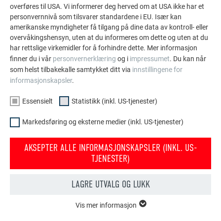
kan brukes. Oppdag flere imponerende prosjekter med
overføres til USA. Vi informerer deg herved om at USA ikke har et
de holdbare PREFA aluminiumsløsningene for tak,
personvernnivå som tilsvarer standardene i EU. Især kan
solcelleanlegg og fasader.
amerikanske myndigheter få tilgang på dine data av kontroll- eller
overvåkingshensyn, uten at du informeres om dette og uten at du
har rettslige virkemidler for å forhindre dette. Mer informasjon
finner du i vår
personvernerklæring
og i
impressumet
. Du kan når
VIS FLERE REFERANSER
som helst tilbakekalle samtykket ditt via
innstillingene for
informasjonskapsler
.
Essensielt
Statistikk (inkl. US-tjenester)
Markedsføring og eksterne medier (inkl. US-tjenester)
AKSEPTER ALLE INFORMASJONSKAPSLER (INKL. US-
TJENESTER)
LAGRE UTVALG OG LUKK
Vis mer informasjon
ESSENSIELT
Informasjonskapsler i gruppen «essensielt» behøves for