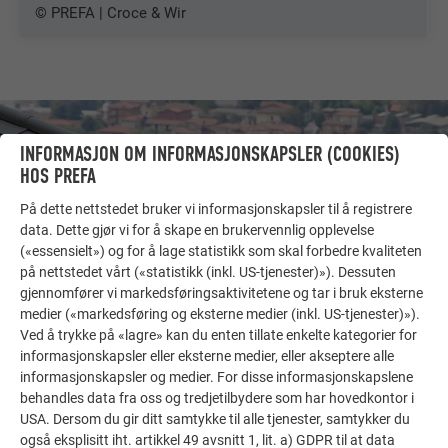
© PREFA | Croce & Wir
INFORMASJON OM INFORMASJONSKAPSLER (COOKIES)
HOS PREFA
På dette nettstedet bruker vi informasjonskapsler til å registrere
data. Dette gjør vi for å skape en brukervennlig opplevelse
(«essensielt») og for å lage statistikk som skal forbedre kvaliteten
på nettstedet vårt («statistikk (inkl. US-tjenester)»). Dessuten
gjennomfører vi markedsføringsaktivitetene og tar i bruk eksterne
medier («markedsføring og eksterne medier (inkl. US-tjenester)»).
Ved å trykke på «lagre» kan du enten tillate enkelte kategorier for
informasjonskapsler eller eksterne medier, eller akseptere alle
FLERE OBJEKTER
informasjonskapsler og medier. For disse informasjonskapslene
FÅ INSPIRASJON!
behandles data fra oss og tredjetilbydere som har hovedkontor i
USA. Dersom du gir ditt samtykke til alle tjenester, samtykker du
PREFA referansegalleri viser hvor allsidig aluminium
også eksplisitt iht. artikkel 49 avsnitt 1, lit. a) GDPR til at data