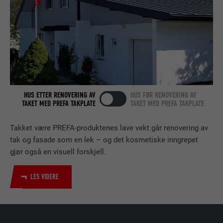
FORLØP
2 år
Bruk av SoMe-tjenesten LinkedIn for å
FORMÅL
følge bruken av innebygde tjenester.
NAVN
bscookie
HUS ETTER RENOVERING AV
HUS FØR RENOVERING AV
TAKET MED PREFA TAKPLATE
TAKET MED PREFA TAKPLATE
TILBYDER
LinkedIn
FORLØP
2 år
Takket være PREFA-produktenes lave vekt går renovering av
tak og fasade som en lek – og det kosmetiske inngrepet
Bruk av SoMe-tjenesten LinkedIn for å
gjør også en visuell forskjell.
FORMÅL
følge bruken av innebygde tjenester.
LES VIDERE
NAVN
UserMatchHistory
TILBYDER
LinkedIn