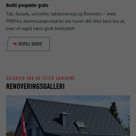
Bestill prospekter gratis
FORLØP
Økt
Tak, fasade, solceller, takdrenering og flomvern – med
NAVN
_gaexp
PREFAs aluminiumprodukter ser huset ditt ikke bare bra ut,
Lagrer hvilket språk brukeren har valgt for
FORMÅL
nettstedet.
men vil også være godt beskyttet!
TILBYDER
Google Optimize
BESTILL GRATIS
FORLØP
90 dager
NAVN
lang
Brukes for å teste om nettleseren tillater
TILBYDER
LinkedIn
FORMÅL
bruk av informasjonskapsler. Har ingen
identifikasjonsegenskaper.
FORLØP
Økt
OBJEKTER FØR OG ETTER SANERING
RENOVERINGSGALLERI
Lagt inn av LinkedIn når et nettsted
FORMÅL
inneholder et innebygd «Følg oss»-vindu.
NAVN
bcookie
TILBYDER
LinkedIn