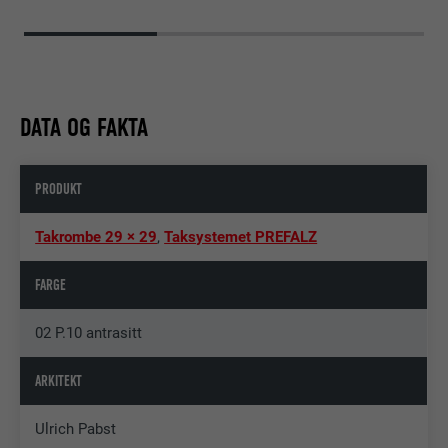
DATA OG FAKTA
PRODUKT
Takrombe 29 × 29
,
Taksystemet PREFALZ
FARGE
02 P.10 antrasitt
ARKITEKT
Ulrich Pabst