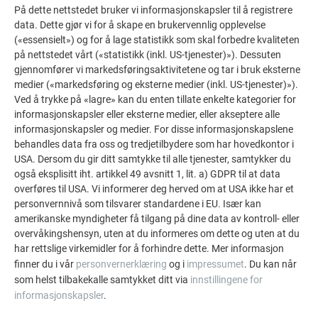
På dette nettstedet bruker vi informasjonskapsler til å registrere
data. Dette gjør vi for å skape en brukervennlig opplevelse
(«essensielt») og for å lage statistikk som skal forbedre kvaliteten
på nettstedet vårt («statistikk (inkl. US-tjenester)»). Dessuten
gjennomfører vi markedsføringsaktivitetene og tar i bruk eksterne
medier («markedsføring og eksterne medier (inkl. US-tjenester)»).
Ved å trykke på «lagre» kan du enten tillate enkelte kategorier for
informasjonskapsler eller eksterne medier, eller akseptere alle
informasjonskapsler og medier. For disse informasjonskapslene
behandles data fra oss og tredjetilbydere som har hovedkontor i
USA. Dersom du gir ditt samtykke til alle tjenester, samtykker du
også eksplisitt iht. artikkel 49 avsnitt 1, lit. a) GDPR til at data
overføres til USA. Vi informerer deg herved om at USA ikke har et
personvernnivå som tilsvarer standardene i EU. Især kan
amerikanske myndigheter få tilgang på dine data av kontroll- eller
PREFA produktkatalog
overvåkingshensyn, uten at du informeres om dette og uten at du
Finn de beste PREFA-produktene i aluminium for ditt tak eller
har rettslige virkemidler for å forhindre dette. Mer informasjon
din fasade i vår produktkatalog.
finner du i vår
personvernerklæring
og i
impressumet
. Du kan når
som helst tilbakekalle samtykket ditt via
innstillingene for
SE PÅ PRODUKTKATALOGEN
informasjonskapsler
.