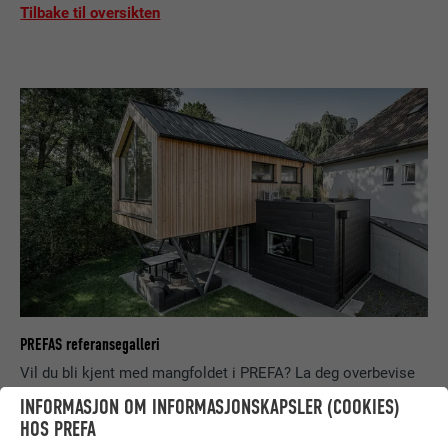
Tilbake til oversikten
PREFAS referansegalleri
Vil du bli kjent med mangfoldet i PREFA? La deg overbevise
av våre tidligere gjennomførte referanseprosjekter!
INFORMASJON OM INFORMASJONSKAPSLER (COOKIES)
HOS PREFA
SE BILDEGALLERIET