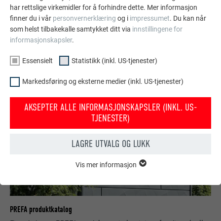
Ditt hus med PREFA-look
har rettslige virkemidler for å forhindre dette. Mer informasjon
Med en fotomontasje viser vi deg hvor flott huset ditt ser ut
finner du i vår
personvernerklæring
og i
impressumet
. Du kan når
med et PREFA-tak eller en PREFA-fasade.
som helst tilbakekalle samtykket ditt via
innstillingene for
informasjonskapsler
.
TIL FOTOSERVICE
Essensielt
Statistikk (inkl. US-tjenester)
Markedsføring og eksterne medier (inkl. US-tjenester)
AKSEPTER ALLE INFORMASJONSKAPSLER (INKL. US-
TJENESTER)
LAGRE UTVALG OG LUKK
Vis mer informasjon
ESSENSIELT
Informasjonskapsler i gruppen «essensielt» behøves for
nettstedets grunnleggende funksjoner. Dermed sikres at
nettstedet fungerer uten problemer.
PREFA produktkatalog
Vis informasjon om info.kapsler
NAVN
PHPSESSID