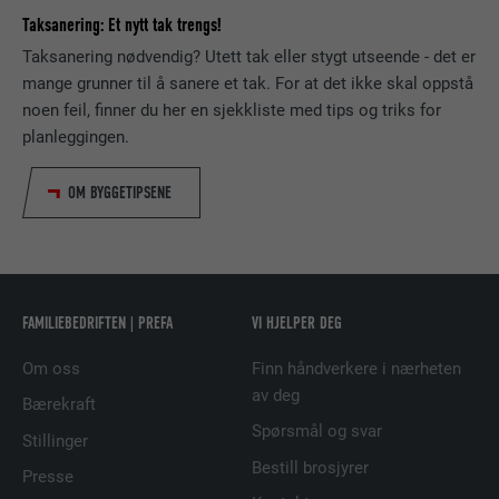
Taksanering: Et nytt tak trengs!
Cookie Opt-In-utvidelsen skal fungere. Den
FORLØP
6 måneder
FORLØP
1 dag
FORMÅL
må lagres slik at verktøyet vet hvilke
Taksanering nødvendig? Utett tak eller stygt utseende - det er
informasjonskapsel-grupper brukeren har
mange grunner til å sanere et tak. For at det ikke skal oppstå
Denne informasjonskapselen inneholder en
akseptert.
Brukes av Google Analytics for å begrense
noen feil, finner du her en sjekkliste med tips og triks for
FORMÅL
entydig ID som brukes til å lagre dine
forespørselsraten.
planleggingen.
foretrukne innstillinger og annen
informasjon, spesielt ditt foretrukne språk,
FORMÅL
hvor mange søkeresultater som skal vises
OM BYGGETIPSENE
NAVN
_gid
per side (f.eks. 10 eller 20) og hvorvidt
Google SafeSearch-filteret skal være
TILBYDER
Google Universal Analytics
aktivert.
FORLØP
1 dag
FAMILIEBEDRIFTEN | PREFA
VI HJELPER DEG
NAVN
lang
Registrerer en unik ID som brukes til å
Om oss
Finn håndverkere i nærheten
FORMÅL
generere statistiske data om hvordan den
TILBYDER
ads.linkedin.com
av deg
besøkende eller nettstedet fungerer.
Bærekraft
Spørsmål og svar
FORLØP
Økt
Stillinger
Bestill brosjyrer
NAVN
_gaexp
Presse
Lagrer hvilket språk brukeren har valgt for
FORMÅL