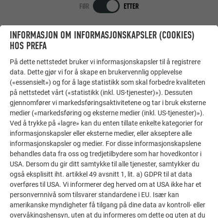
FØR
ETTER
INFORMASJON OM INFORMASJONSKAPSLER (COOKIES)
HOS PREFA
TILBAKE TIL RENOVERINGSGALLERIET
På dette nettstedet bruker vi informasjonskapsler til å registrere
data. Dette gjør vi for å skape en brukervennlig opplevelse
(«essensielt») og for å lage statistikk som skal forbedre kvaliteten
på nettstedet vårt («statistikk (inkl. US-tjenester)»). Dessuten
gjennomfører vi markedsføringsaktivitetene og tar i bruk eksterne
medier («markedsføring og eksterne medier (inkl. US-tjenester)»).
Ved å trykke på «lagre» kan du enten tillate enkelte kategorier for
informasjonskapsler eller eksterne medier, eller akseptere alle
informasjonskapsler og medier. For disse informasjonskapslene
behandles data fra oss og tredjetilbydere som har hovedkontor i
USA. Dersom du gir ditt samtykke til alle tjenester, samtykker du
også eksplisitt iht. artikkel 49 avsnitt 1, lit. a) GDPR til at data
overføres til USA. Vi informerer deg herved om at USA ikke har et
personvernnivå som tilsvarer standardene i EU. Især kan
amerikanske myndigheter få tilgang på dine data av kontroll- eller
overvåkingshensyn, uten at du informeres om dette og uten at du