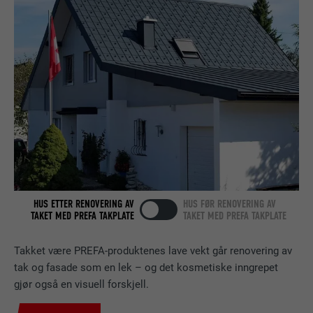
Brukes for å teste om nettleseren tillater
TILBYDER
LinkedIn
FORMÅL
bruk av informasjonskapsler. Har ingen
identifikasjonsegenskaper.
FORLØP
Økt
Lagt inn av LinkedIn når et nettsted
FORMÅL
inneholder et innebygd «Følg oss»-vindu.
NAVN
bcookie
TILBYDER
LinkedIn
HUS ETTER RENOVERING AV
HUS FØR RENOVERING AV
FORLØP
2 år
TAKET MED PREFA TAKPLATE
TAKET MED PREFA TAKPLATE
Bruk av SoMe-tjenesten LinkedIn for å
FORMÅL
Takket være PREFA-produktenes lave vekt går renovering av
følge bruken av innebygde tjenester.
tak og fasade som en lek – og det kosmetiske inngrepet
gjør også en visuell forskjell.
NAVN
bscookie