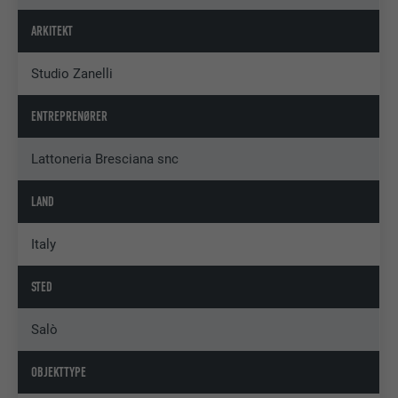
ARKITEKT
Studio Zanelli
ENTREPRENØRER
Lattoneria Bresciana snc
LAND
Italy
STED
Salò
OBJEKTTYPE