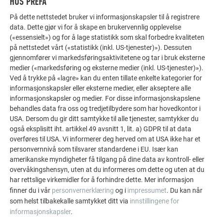
HOS PREFA
FLERE OBJEKTER
FÅ INSPIRASJON!
På dette nettstedet bruker vi informasjonskapsler til å registrere
data. Dette gjør vi for å skape en brukervennlig opplevelse
(«essensielt») og for å lage statistikk som skal forbedre kvaliteten
PREFA referansegalleri viser hvor allsidig aluminium
på nettstedet vårt («statistikk (inkl. US-tjenester)»). Dessuten
kan brukes. Oppdag flere imponerende prosjekter med
gjennomfører vi markedsføringsaktivitetene og tar i bruk eksterne
de holdbare PREFA aluminiumsløsningene for tak,
medier («markedsføring og eksterne medier (inkl. US-tjenester)»).
solcelleanlegg og fasader.
Ved å trykke på «lagre» kan du enten tillate enkelte kategorier for
informasjonskapsler eller eksterne medier, eller akseptere alle
informasjonskapsler og medier. For disse informasjonskapslene
VIS FLERE REFERANSER
behandles data fra oss og tredjetilbydere som har hovedkontor i
USA. Dersom du gir ditt samtykke til alle tjenester, samtykker du
også eksplisitt iht. artikkel 49 avsnitt 1, lit. a) GDPR til at data
overføres til USA. Vi informerer deg herved om at USA ikke har et
personvernnivå som tilsvarer standardene i EU. Især kan
amerikanske myndigheter få tilgang på dine data av kontroll- eller
overvåkingshensyn, uten at du informeres om dette og uten at du
har rettslige virkemidler for å forhindre dette. Mer informasjon
finner du i vår
personvernerklæring
og i
impressumet
. Du kan når
som helst tilbakekalle samtykket ditt via
innstillingene for
informasjonskapsler
.