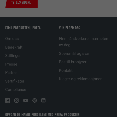
LES VIDERE
TILBYDER
LinkedIn
FORLØP
2 år
FAMILIEBEDRIFTEN | PREFA
VI HJELPER DEG
Bruk av SoMe-tjenesten LinkedIn for å
FORMÅL
følge bruken av innebygde tjenester.
Om oss
Finn håndverkere i nærheten
av deg
Bærekraft
Spørsmål og svar
Stillinger
NAVN
UserMatchHistory
Bestill brosjyrer
Presse
TILBYDER
LinkedIn
Kontakt
Partner
Klager og reklamasjoner
FORLØP
29 dager
Sertifikater
Compliance
Brukes for å sikre at det riktige SameSite-
FORMÅL
attributet er tilgjengelig for alle
informasjonskapslene i denne nettleseren
OPPDAG DE MANGE FORDELENE MED PREFA-PRODUKTER