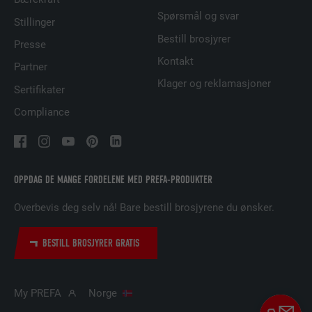
Spørsmål og svar
Stillinger
Brukes for å sikre at det riktige SameSite-
Bestill brosjyrer
FORMÅL
attributet er tilgjengelig for alle
Presse
informasjonskapslene i denne nettleseren
Kontakt
Partner
Klager og reklamasjoner
Sertifikater
NAVN
lidc
Compliance
TILBYDER
LinkedIn
FORLØP
1 dag
OPPDAG DE MANGE FORDELENE MED PREFA-PRODUKTER
Brukt av SoMe-tjenesten LinkedIn for å
FORMÅL
Overbevis deg selv nå! Bare bestill brosjyrene du ønsker.
følge bruken av innebygde tjenester.
BESTILL BROSJYRER GRATIS
NAVN
lissc
TILBYDER
LinkedIn
My PREFA
Norge