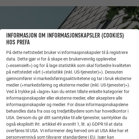
INFORMASJON OM INFORMASJONSKAPSLER (COOKIES)
HOS PREFA
På dette nettstedet bruker vi informasjonskapsler til å registrere
data. Dette gjør vi for å skape en brukervennlig opplevelse
(«essensielt») og for å lage statistikk som skal forbedre kvaliteten
på nettstedet vårt («statistikk (inkl. US-tjenester)»). Dessuten
gjennomfører vi markedsføringsaktivitetene og tar i bruk eksterne
medier («markedsføring og eksterne medier (inkl. US-tjenester)»).
FLERE OBJEKTER
Ved å trykke på «lagre» kan du enten tillate enkelte kategorier for
FÅ INSPIRASJON!
informasjonskapsler eller eksterne medier, eller akseptere alle
informasjonskapsler og medier. For disse informasjonskapslene
PREFA referansegalleri viser hvor allsidig aluminium
behandles data fra oss og tredjetilbydere som har hovedkontor i
kan brukes. Oppdag flere imponerende prosjekter med
USA. Dersom du gir ditt samtykke til alle tjenester, samtykker du
de holdbare PREFA aluminiumsløsningene for tak,
også eksplisitt iht. artikkel 49 avsnitt 1, lit. a) GDPR til at data
overføres til USA. Vi informerer deg herved om at USA ikke har et
solcelleanlegg og fasader.
personvernnivå som tilsvarer standardene i EU. Især kan