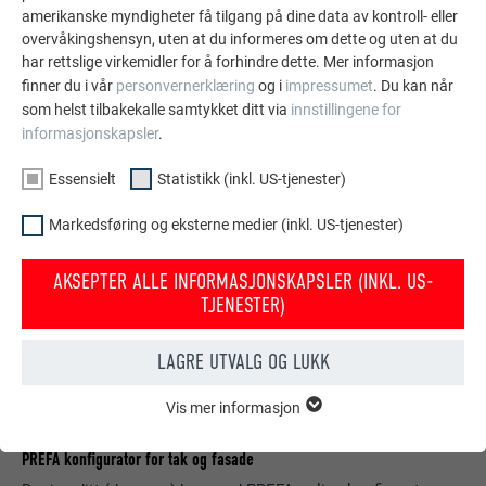
amerikanske myndigheter få tilgang på dine data av kontroll- eller
overvåkingshensyn, uten at du informeres om dette og uten at du
VIS FLERE REFERANSER
har rettslige virkemidler for å forhindre dette. Mer informasjon
finner du i vår
personvernerklæring
og i
impressumet
. Du kan når
som helst tilbakekalle samtykket ditt via
innstillingene for
informasjonskapsler
.
Essensielt
Statistikk (inkl. US-tjenester)
Markedsføring og eksterne medier (inkl. US-tjenester)
AKSEPTER ALLE INFORMASJONSKAPSLER (INKL. US-
TJENESTER)
LAGRE UTVALG OG LUKK
Vis mer informasjon
ESSENSIELT
Informasjonskapsler i gruppen «essensielt» behøves for
PREFA konfigurator for tak og fasade
nettstedets grunnleggende funksjoner. Dermed sikres at
nettstedet fungerer uten problemer.