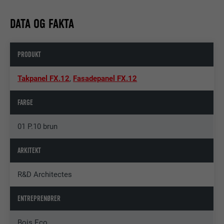
DATA OG FAKTA
PRODUKT
Takpanel FX.12
,
Fasadepanel FX.12
FARGE
01 P.10 brun
ARKITEKT
R&D Architectes
ENTREPRENØRER
Bois Eco