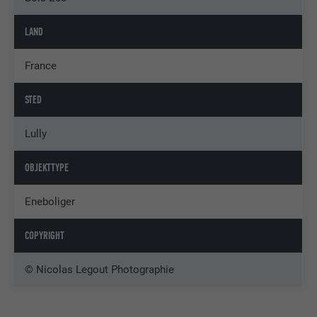
LAND
France
STED
Lully
OBJEKTTYPE
Eneboliger
COPYRIGHT
© Nicolas Legout Photographie