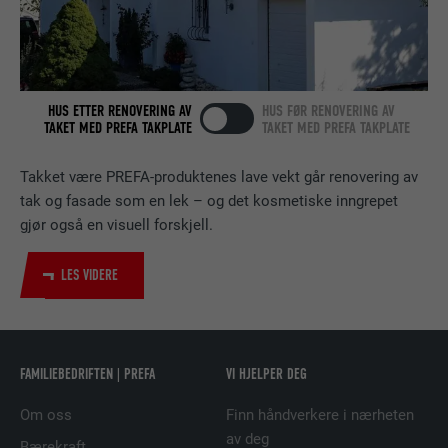
Bruk av SoMe-tjenesten LinkedIn for å
FORMÅL
følge bruken av innebygde tjenester.
HUS ETTER RENOVERING AV
HUS FØR RENOVERING AV
NAVN
bscookie
TAKET MED PREFA TAKPLATE
TAKET MED PREFA TAKPLATE
TILBYDER
LinkedIn
Takket være PREFA-produktenes lave vekt går renovering av
tak og fasade som en lek – og det kosmetiske inngrepet
FORLØP
2 år
gjør også en visuell forskjell.
Bruk av SoMe-tjenesten LinkedIn for å
FORMÅL
LES VIDERE
følge bruken av innebygde tjenester.
NAVN
UserMatchHistory
FAMILIEBEDRIFTEN | PREFA
VI HJELPER DEG
TILBYDER
LinkedIn
Om oss
Finn håndverkere i nærheten
FORLØP
29 dager
av deg
Bærekraft