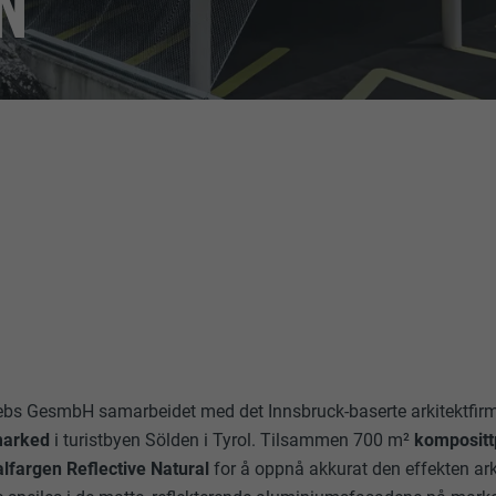
N
ebs GesmbH samarbeidet med det Innsbruck-baserte arkitektfi
marked
i turistbyen Sölden i Tyrol. Tilsammen 700 m²
kompositt
alfargen Reflective Natural
for å oppnå akkurat den effekten ark