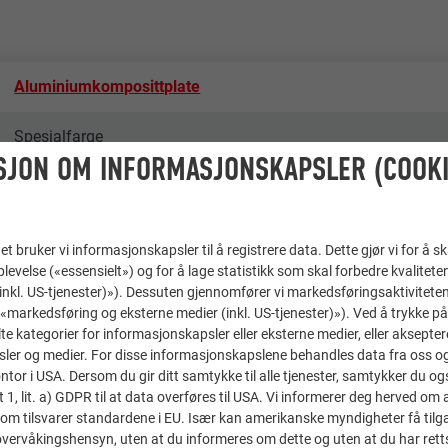
Aluminiumkomposittplate
Spesialfarge
SJON OM INFORMASJONSKAPSLER (COOKI
LAAC zt GmbH
Reinhard Eder Blechbau GmbH
t bruker vi informasjonskapsler til å registrere data. Dette gjør vi for å s
levelse («essensielt») og for å lage statistikk som skal forbedre kvalitete
Austria
 (inkl. US-tjenester)»). Dessuten gjennomfører vi markedsføringsaktiviteten
«markedsføring og eksterne medier (inkl. US-tjenester)»). Ved å trykke p
lte kategorier for informasjonskapsler eller eksterne medier, eller akseptere
Sölden
ler og medier. For disse informasjonskapslene behandles data fra oss og 
or i USA. Dersom du gir ditt samtykke til alle tjenester, samtykker du også
Bedriftsbygg
t 1, lit. a) GDPR til at data overføres til USA. Vi informerer deg herved om 
om tilsvarer standardene i EU. Især kan amerikanske myndigheter få tilg
r overvåkingshensyn, uten at du informeres om dette og uten at du har retts
© PREFA | Croce & Wir