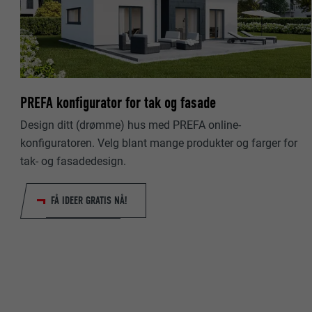
NAVN
NAVN
TILBYDER
TILBYDER
FORLØP
PREFA konfigurator for tak og fasade
FORLØP
FORMÅL
Design ditt (drømme) hus med PREFA online-
FORMÅL
konfiguratoren. Velg blant mange produkter og farger for
tak- og fasadedesign.
NAVN
NAVN
FÅ IDEER GRATIS NÅ!
TILBYDER
TILBYDER
FORLØP
FORLØP
FORMÅL
FORMÅL