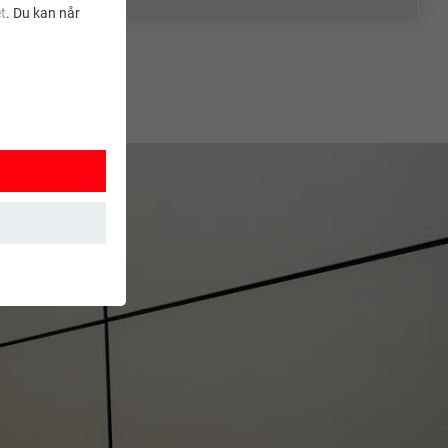
t
. Du kan når
ksjoner. Dermed
t brukes.