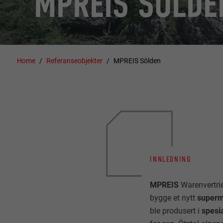
MPREIS SÖLDE
Home
Referanseobjekter
MPREIS Sölden
INNLEDNING
MPREIS
Warenvertri
bygge et nytt
super
ble produsert i
spesi