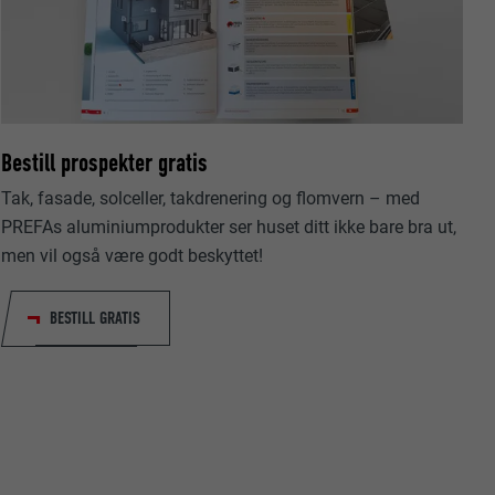
Bestill prospekter gratis
data om
Tak, fasade, solceller, takdrenering og flomvern – med
PREFAs aluminiumprodukter ser huset ditt ikke bare bra ut,
men vil også være godt beskyttet!
BESTILL GRATIS
nskapsler. Har
«Følg oss»-