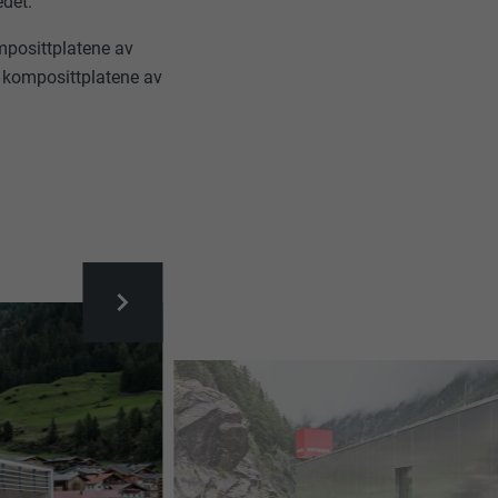
edet.
mposittplatene av
 komposittplatene av