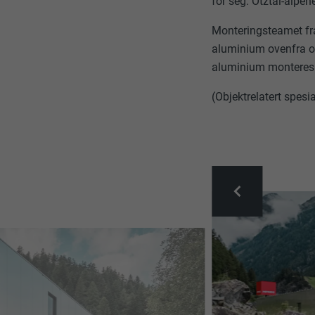
for seg. Ötztal-alpe
Monteringsteamet fr
aluminium ovenfra o
aluminium monteres u
(Objektrelatert spesi