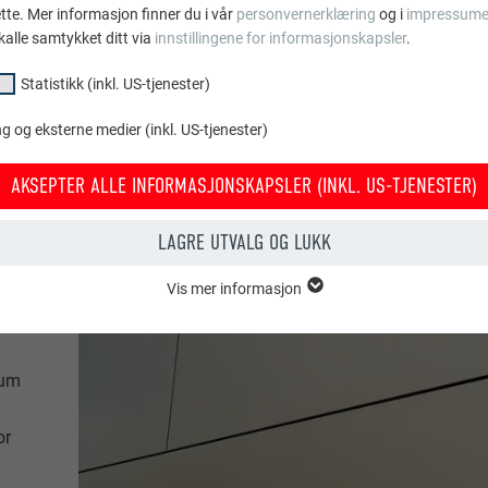
ette. Mer informasjon finner du i vår
personvernerklæring
og i
impressume
kalle samtykket ditt via
innstillingene for informasjonskapsler
.
Statistikk (inkl. US-tjenester)
 og eksterne medier (inkl. US-tjenester)
AKSEPTER ALLE INFORMASJONSKAPSLER (INKL. US-TJENESTER)
LAGRE UTVALG OG LUKK
Vis mer informasjon
psler i gruppen «essensielt» behøves for nettstedets grunnleggende fun
tedet fungerer uten problemer.
ium
Vis informasjon om info.kapsler
PHPSESSID
or
KL. US-TJENESTER)
PHP
or «statistikk (inkl. US-tjenester)» gir oss et innblikk i hvordan nettstede
amles for å forbedre nettstedets brukeropplevelse.