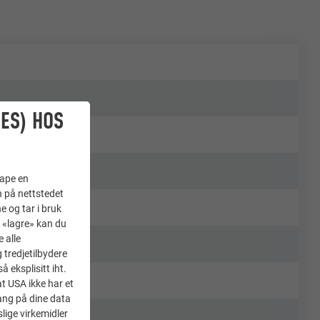
ES) HOS
kape en
n på nettstedet
e og tar i bruk
å «lagre» kan du
 alle
tredjetilbydere
 eksplisitt iht.
at USA ikke har et
ang på dine data
lige virkemidler