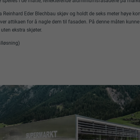
ne speiles i de matte, reflekterende aluminiumsfasadene på mark
a Reinhard Eder Blechbau skjøv og holdt de seks meter høye ko
ver attikaen for å nagle dem til fasaden. På denne måten kunne
ten ekstra skjøter.
alløsning)