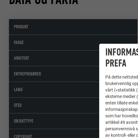
PRODUKT
FARGE
INFORMA
ARKITEKT
PREFA
ENTREPRENØRER
På dette nettstede
brukervennlig opp
LAND
vårt («statistikk
eksterne medier (
enten tillate enke
STED
informasjonskaps
som har hovedkont
OBJEKTTYPE
artikkel 49 avsnit
personvernnivå s
av kontroll- elle
COPYRIGHT