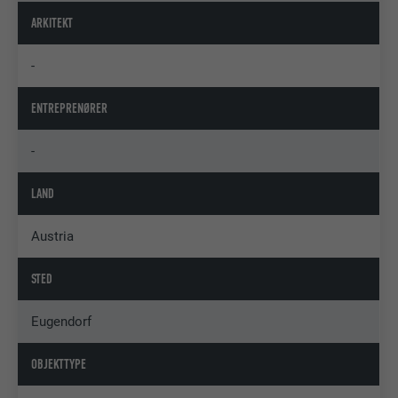
ARKITEKT
-
ENTREPRENØRER
-
LAND
Austria
STED
Eugendorf
OBJEKTTYPE