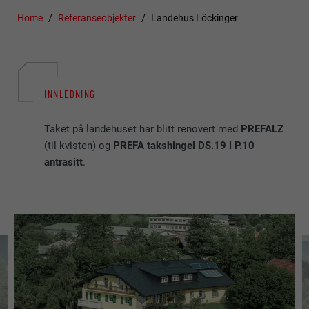
Home
Referanseobjekter
Landehus Löckinger
INNLEDNING
Taket på landehuset har blitt renovert med
PREFALZ
(til kvisten) og
PREFA takshingel DS.19 i P.10
antrasitt
.