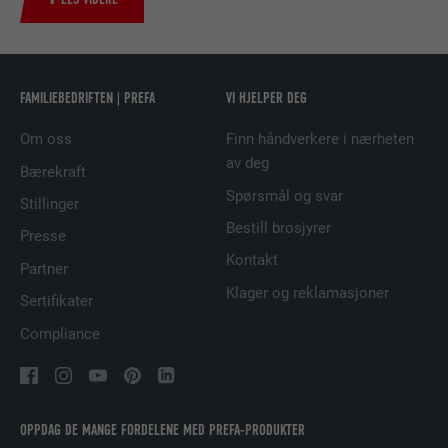
TILBYDER
LinkedIn
FORLØP
2 år
FAMILIEBEDRIFTEN | PREFA
VI HJELPER DEG
Bruk av SoMe-tjenesten LinkedIn for å
FORMÅL
Om oss
Finn håndverkere i nærheten
følge bruken av innebygde tjenester.
av deg
Bærekraft
Spørsmål og svar
Stillinger
NAVN
UserMatchHistory
Bestill brosjyrer
Presse
TILBYDER
LinkedIn
Kontakt
Partner
Klager og reklamasjoner
FORLØP
29 dager
Sertifikater
Compliance
Brukes for å sikre at det riktige SameSite-
FORMÅL
attributet er tilgjengelig for alle
informasjonskapslene i denne nettleseren
OPPDAG DE MANGE FORDELENE MED PREFA-PRODUKTER