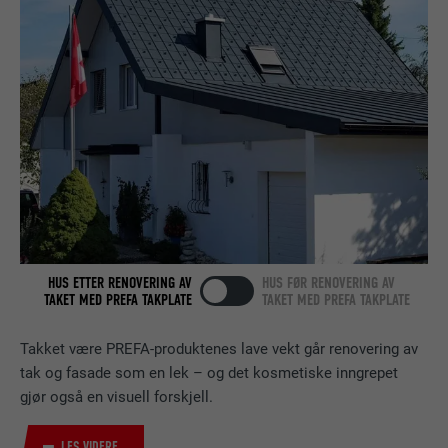
Brukes for å teste om nettleseren tillater
TILBYDER
LinkedIn
FORMÅL
bruk av informasjonskapsler. Har ingen
identifikasjonsegenskaper.
FORLØP
Økt
Lagt inn av LinkedIn når et nettsted
FORMÅL
inneholder et innebygd «Følg oss»-vindu.
NAVN
bcookie
TILBYDER
LinkedIn
HUS ETTER RENOVERING AV
HUS FØR RENOVERING AV
FORLØP
2 år
TAKET MED PREFA TAKPLATE
TAKET MED PREFA TAKPLATE
Bruk av SoMe-tjenesten LinkedIn for å
Takket være PREFA-produktenes lave vekt går renovering av
FORMÅL
følge bruken av innebygde tjenester.
tak og fasade som en lek – og det kosmetiske inngrepet
gjør også en visuell forskjell.
NAVN
bscookie
LES VIDERE