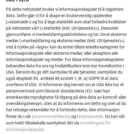
FLERE OBJEKTER
FÅ INSPIRASJON!
På dette nettstedet bruker vi informasjonskapsler til å registrere
data. Dette gjør vi for å skape en brukervennlig opplevelse
(«essensielt») og for å lage statistikk som skal forbedre kvaliteten
PREFA referansegalleri viser hvor allsidig aluminium
på nettstedet vårt («statistikk (inkl. US-tjenester)»). Dessuten
kan brukes. Oppdag flere imponerende prosjekter med
gjennomfører vi markedsføringsaktivitetene og tar i bruk eksterne
de holdbare PREFA aluminiumsløsningene for tak,
medier («markedsføring og eksterne medier (inkl. US-tjenester)»).
solcelleanlegg og fasader.
Ved å trykke på «lagre» kan du enten tillate enkelte kategorier for
informasjonskapsler eller eksterne medier, eller akseptere alle
informasjonskapsler og medier. For disse informasjonskapslene
VIS FLERE REFERANSER
behandles data fra oss og tredjetilbydere som har hovedkontor i
USA. Dersom du gir ditt samtykke til alle tjenester, samtykker du
også eksplisitt iht. artikkel 49 avsnitt 1, lit. a) GDPR til at data
overføres til USA. Vi informerer deg herved om at USA ikke har et
personvernnivå som tilsvarer standardene i EU. Især kan
amerikanske myndigheter få tilgang på dine data av kontroll- eller
overvåkingshensyn, uten at du informeres om dette og uten at du
har rettslige virkemidler for å forhindre dette. Mer informasjon
finner du i vår
personvernerklæring
og i
impressumet
. Du kan når
som helst tilbakekalle samtykket ditt via
innstillingene for
informasjonskapsler
.