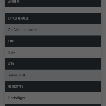
ARKITEKT
ENTREPRENØRER
De Cillia lattoneria
LAND
Italy
STED
Tarvisio UD
OBJEKTTYPE
Eneboliger