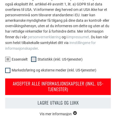
også eksplisitt iht. artikkel 49 avsnitt 1, lit. a) GDPR til at data
PREFA referansegalleri viser hvor allsidig aluminium
overføres til USA. Vi informerer deg herved om at USA ikke har et
kan brukes. Oppdag flere imponerende prosjekter med
personvernnivå som tilsvarer standardene i EU. Især kan
de holdbare PREFA aluminiumsløsningene for tak,
amerikanske myndigheter få tilgang på dine data av kontroll- eller
overvåkingshensyn, uten at du informeres om dette og uten at du
solcelleanlegg og fasader.
har rettslige virkemidler for å forhindre dette. Mer informasjon
finner du i vår
personvernerklæring
og i
impressumet
. Du kan når
som helst tilbakekalle samtykket ditt via
innstillingene for
VIS FLERE REFERANSER
informasjonskapsler
.
Essensielt
Statistikk (inkl. US-tjenester)
Markedsføring og eksterne medier (inkl. US-tjenester)
AKSEPTER ALLE INFORMASJONSKAPSLER (INKL. US-
TJENESTER)
LAGRE UTVALG OG LUKK
Vis mer informasjon
ESSENSIELT