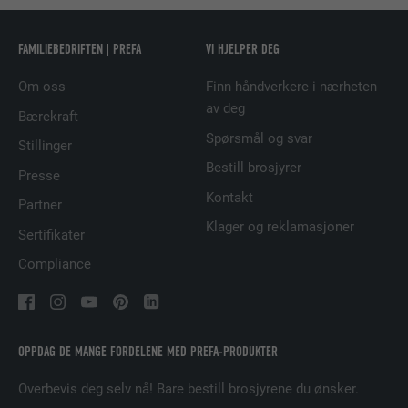
TILBYDER
LinkedIn
FORLØP
29 dager
FAMILIEBEDRIFTEN | PREFA
VI HJELPER DEG
Om oss
Finn håndverkere i nærheten
Brukes for å sikre at det riktige SameSite-
av deg
FORMÅL
attributet er tilgjengelig for alle
Bærekraft
informasjonskapslene i denne nettleseren
Spørsmål og svar
Stillinger
Bestill brosjyrer
Presse
NAVN
lidc
Kontakt
Partner
Klager og reklamasjoner
TILBYDER
LinkedIn
Sertifikater
Compliance
FORLØP
1 dag
Brukt av SoMe-tjenesten LinkedIn for å
FORMÅL
følge bruken av innebygde tjenester.
OPPDAG DE MANGE FORDELENE MED PREFA-PRODUKTER
Overbevis deg selv nå! Bare bestill brosjyrene du ønsker.
NAVN
lissc