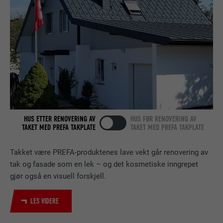
TILBYDER
LinkedIn
FORLØP
2 år
Bruk av SoMe-tjenesten LinkedIn for å
FORMÅL
følge bruken av innebygde tjenester.
NAVN
bscookie
TILBYDER
LinkedIn
HUS ETTER RENOVERING AV
HUS FØR RENOVERING AV
TAKET MED PREFA TAKPLATE
TAKET MED PREFA TAKPLATE
FORLØP
2 år
Takket være PREFA-produktenes lave vekt går renovering av
Bruk av SoMe-tjenesten LinkedIn for å
tak og fasade som en lek – og det kosmetiske inngrepet
FORMÅL
følge bruken av innebygde tjenester.
gjør også en visuell forskjell.
LES VIDERE
NAVN
UserMatchHistory