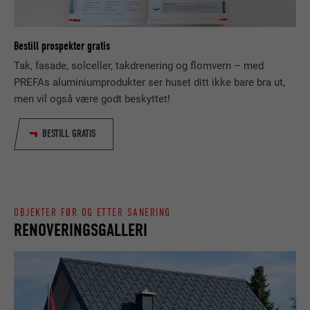
TILBYDER
ads.linkedin.com
besøkende eller nettstedet fungerer.
FORLØP
Økt
Bestill prospekter gratis
NAVN
_gaexp
Lagrer hvilket språk brukeren har valgt for
Tak, fasade, solceller, takdrenering og flomvern – med
FORMÅL
nettstedet.
PREFAs aluminiumprodukter ser huset ditt ikke bare bra ut,
TILBYDER
Google Optimize
men vil også være godt beskyttet!
FORLØP
90 dager
NAVN
lang
BESTILL GRATIS
Brukes for å teste om nettleseren tillater
TILBYDER
LinkedIn
FORMÅL
bruk av informasjonskapsler. Har ingen
identifikasjonsegenskaper.
FORLØP
Økt
OBJEKTER FØR OG ETTER SANERING
Lagt inn av LinkedIn når et nettsted
RENOVERINGSGALLERI
FORMÅL
inneholder et innebygd «Følg oss»-vindu.
NAVN
bcookie