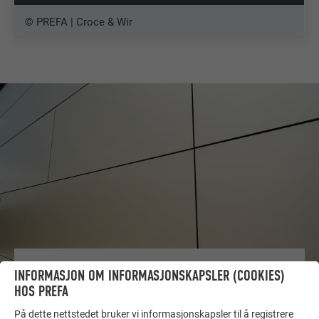
© PREFA | Croce & Wir
FLERE OBJEKTER
INFORMASJON OM INFORMASJONSKAPSLER (COOKIES)
FÅ INSPIRASJON!
HOS PREFA
På dette nettstedet bruker vi informasjonskapsler til å registrere