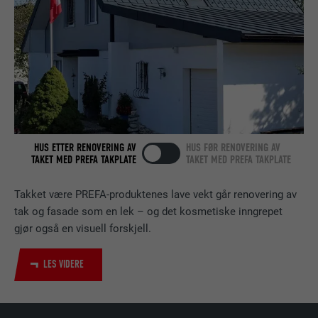
FORMÅL
bruk av informasjonskapsler. Har ingen
identifikasjonsegenskaper.
FORLØP
Økt
Lagt inn av LinkedIn når et nettsted
FORMÅL
inneholder et innebygd «Følg oss»-vindu.
NAVN
bcookie
HUS ETTER RENOVERING AV
HUS FØR RENOVERING AV
TILBYDER
LinkedIn
TAKET MED PREFA TAKPLATE
TAKET MED PREFA TAKPLATE
FORLØP
2 år
Takket være PREFA-produktenes lave vekt går renovering av
tak og fasade som en lek – og det kosmetiske inngrepet
Bruk av SoMe-tjenesten LinkedIn for å
FORMÅL
gjør også en visuell forskjell.
følge bruken av innebygde tjenester.
LES VIDERE
NAVN
bscookie
TILBYDER
LinkedIn