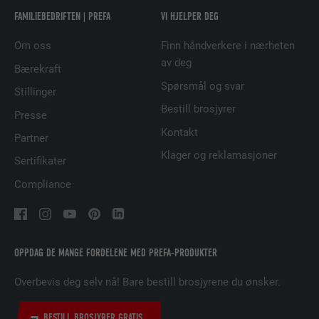
FAMILIEBEDRIFTEN | PREFA
VI HJELPER DEG
FORLØP
2 år
Om oss
Finn håndverkere i nærheten
Bruk av SoMe-tjenesten LinkedIn for å
av deg
FORMÅL
Bærekraft
følge bruken av innebygde tjenester.
Spørsmål og svar
Stillinger
Bestill brosjyrer
Presse
NAVN
UserMatchHistory
Kontakt
Partner
TILBYDER
LinkedIn
Klager og reklamasjoner
Sertifikater
Compliance
FORLØP
29 dager
Brukes for å sikre at det riktige SameSite-
FORMÅL
attributet er tilgjengelig for alle
informasjonskapslene i denne nettleseren
OPPDAG DE MANGE FORDELENE MED PREFA-PRODUKTER
Overbevis deg selv nå! Bare bestill brosjyrene du ønsker.
NAVN
lidc
BESTILL BROSJYRER GRATIS