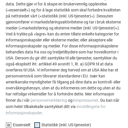
PREFA referansegalleri viser hvor allsidig aluminium
data. Dette gjør vi for å skape en brukervennlig opplevelse
kan brukes. Oppdag flere imponerende prosjekter med
(«essensielt») og for å lage statistikk som skal forbedre kvaliteten
de holdbare PREFA aluminiumsløsningene for tak,
på nettstedet vårt («statistikk (inkl. US-tjenester)»). Dessuten
solcelleanlegg og fasader.
gjennomfører vi markedsføringsaktivitetene og tar i bruk eksterne
medier («markedsføring og eksterne medier (inkl. US-tjenester)»).
Ved å trykke på «lagre» kan du enten tillate enkelte kategorier for
VIS FLERE REFERANSER
informasjonskapsler eller eksterne medier, eller akseptere alle
informasjonskapsler og medier. For disse informasjonskapslene
behandles data fra oss og tredjetilbydere som har hovedkontor i
USA. Dersom du gir ditt samtykke til alle tjenester, samtykker du
også eksplisitt iht. artikkel 49 avsnitt 1, lit. a) GDPR til at data
overføres til USA. Vi informerer deg herved om at USA ikke har et
personvernnivå som tilsvarer standardene i EU. Især kan
amerikanske myndigheter få tilgang på dine data av kontroll- eller
overvåkingshensyn, uten at du informeres om dette og uten at du
har rettslige virkemidler for å forhindre dette. Mer informasjon
finner du i vår
personvernerklæring
og i
impressumet
. Du kan når
som helst tilbakekalle samtykket ditt via
innstillingene for
informasjonskapsler
.
Essensielt
Statistikk (inkl. US-tjenester)