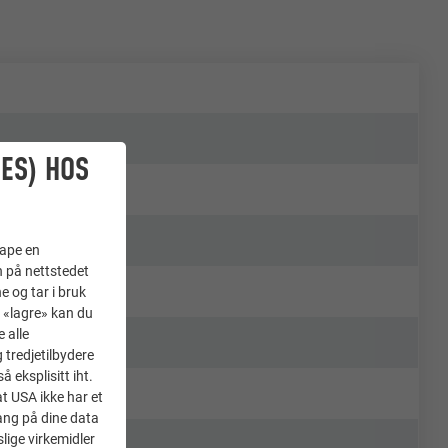
ES) HOS
kape en
n på nettstedet
e og tar i bruk
å «lagre» kan du
 alle
tredjetilbydere
 eksplisitt iht.
at USA ikke har et
ang på dine data
lige virkemidler