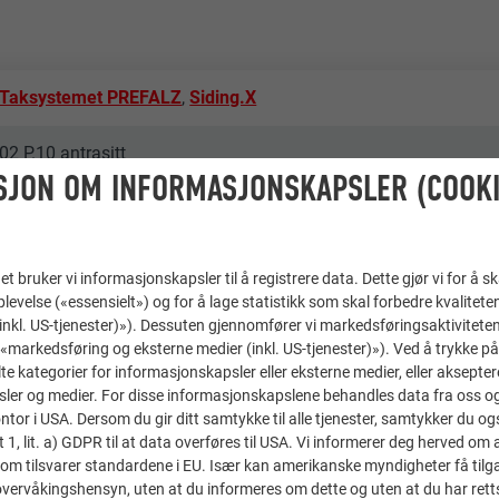
Taksystemet PREFALZ
,
Siding.X
02 P.10 antrasitt
SJON OM INFORMASJONSKAPSLER (COOKI
Liberty.home
Hörmanseder GmbH
t bruker vi informasjonskapsler til å registrere data. Dette gjør vi for å s
levelse («essensielt») og for å lage statistikk som skal forbedre kvalitete
Austria
 (inkl. US-tjenester)»). Dessuten gjennomfører vi markedsføringsaktiviteten
«markedsføring og eksterne medier (inkl. US-tjenester)»). Ved å trykke p
lte kategorier for informasjonskapsler eller eksterne medier, eller akseptere
St. Martin im Innkreis
ler og medier. For disse informasjonskapslene behandles data fra oss og 
or i USA. Dersom du gir ditt samtykke til alle tjenester, samtykker du også
Hotell og gastronomi
t 1, lit. a) GDPR til at data overføres til USA. Vi informerer deg herved om 
om tilsvarer standardene i EU. Især kan amerikanske myndigheter få tilg
r overvåkingshensyn, uten at du informeres om dette og uten at du har retts
© PREFA | Croce & Wir