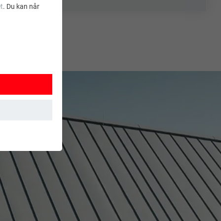
t
. Du kan når
ksjoner. Dermed
t brukes.