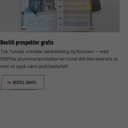
Bestill prospekter gratis
data om
Tak, fasade, solceller, takdrenering og flomvern – med
PREFAs aluminiumprodukter ser huset ditt ikke bare bra ut,
men vil også være godt beskyttet!
BESTILL GRATIS
nskapsler. Har
«Følg oss»-