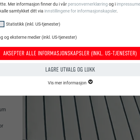
ette. Mer informasjon finner du i vår
personvernerklæring
og i
impressume
kalle samtykket ditt via
innstillingene for informasjonskapsler
.
Statistikk (inkl. US-tjenester)
 og eksterne medier (inkl. US-tjenester)
AKSEPTER ALLE INFORMASJONSKAPSLER (INKL. US-TJENESTER)
LAGRE UTVALG OG LUKK
Vis mer informasjon
psler i gruppen «essensielt» behøves for nettstedets grunnleggende fun
tedet fungerer uten problemer.
ium
Vis informasjon om info.kapsler
PHPSESSID
or
KL. US-TJENESTER)
PHP
or «statistikk (inkl. US-tjenester)» gir oss et innblikk i hvordan nettstede
amles for å forbedre nettstedets brukeropplevelse.