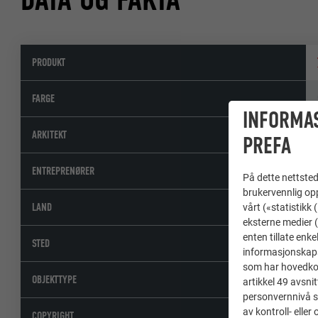
PRODUKT
FARGE
INFORMA
ARKITEKT
PREFA
ENTREPRENØRER
På dette nettstede
brukervennlig opp
LAND
vårt («statistikk
eksterne medier (
enten tillate enke
STED
informasjonskaps
som har hovedkont
OBJEKTTYPE
artikkel 49 avsnit
personvernnivå s
av kontroll- elle
COPYRIGHT