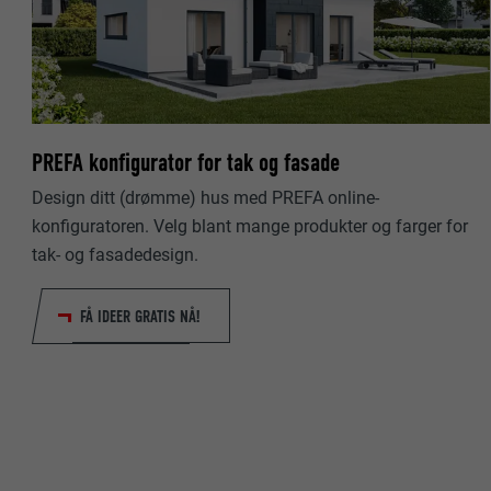
NAVN
NAVN
TILBYDER
TILBYDER
FORLØP
PREFA konfigurator for tak og fasade
FORLØP
FORMÅL
Design ditt (drømme) hus med PREFA online-
FORMÅL
konfiguratoren. Velg blant mange produkter og farger for
tak- og fasadedesign.
NAVN
NAVN
FÅ IDEER GRATIS NÅ!
TILBYDER
TILBYDER
FORLØP
FORLØP
FORMÅL
FORMÅL