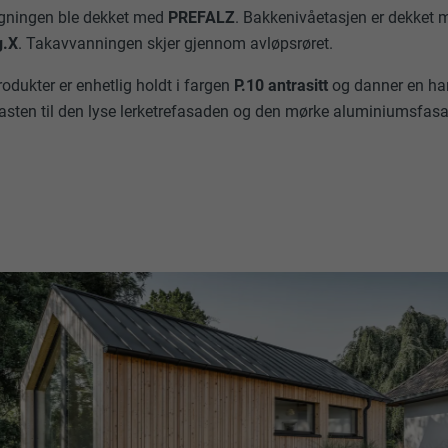
gningen ble dekket med
PREFALZ
. Bakkenivåetasjen er dekket 
g.X
. Takavvanningen skjer gjennom avløpsrøret.
ukter er enhetlig holdt i fargen
P.10 antrasitt
og danner en ha
asten til den lyse lerketrefasaden og den mørke aluminiumsfasa