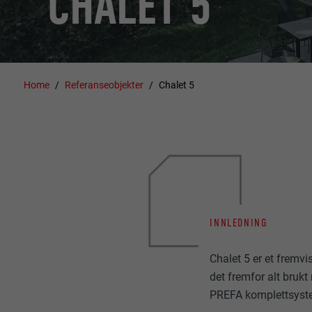
CHALET 5
Home
Referanseobjekter
Chalet 5
INNLEDNING
Chalet 5 er et fremvi
det fremfor alt brukt
PREFA komplettsyste