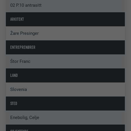
02 P.10 antrasitt
ARKITEKT
Žare Presinger
ENTREPRENØRER
Štor Franc
LAND
Slovenia
STED
Enebolig, Celje