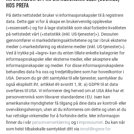
HOS PREFA
FLERE OBJEKTER
På dette nettstedet bruker vi informasjonskapsler til å registrere
FÅ INSPIRASJON!
data. Dette gjør vi for å skape en brukervennlig opplevelse
(«essensielt») og for å lage statistikk som skal forbedre kvaliteten
på nettstedet vårt («statistikk (inkl. US-tjenester)»). Dessuten
PREFA referansegalleri viser hvor allsidig aluminium
gjennomfører vi markedsføringsaktivitetene og tar i bruk eksterne
kan brukes. Oppdag flere imponerende prosjekter med
medier («markedsføring og eksterne medier (inkl. US-tjenester)»).
de holdbare PREFA aluminiumsløsningene for tak,
Ved å trykke på «lagre» kan du enten tillate enkelte kategorier for
solcelleanlegg og fasader.
informasjonskapsler eller eksterne medier, eller akseptere alle
informasjonskapsler og medier. For disse informasjonskapslene
behandles data fra oss og tredjetilbydere som har hovedkontor i
VIS FLERE REFERANSER
USA. Dersom du gir ditt samtykke til alle tjenester, samtykker du
også eksplisitt iht. artikkel 49 avsnitt 1, lit. a) GDPR til at data
overføres til USA. Vi informerer deg herved om at USA ikke har et
personvernnivå som tilsvarer standardene i EU. Især kan
amerikanske myndigheter få tilgang på dine data av kontroll- eller
overvåkingshensyn, uten at du informeres om dette og uten at du
har rettslige virkemidler for å forhindre dette. Mer informasjon
finner du i vår
personvernerklæring
og i
impressumet
. Du kan når
som helst tilbakekalle samtykket ditt via
innstillingene for