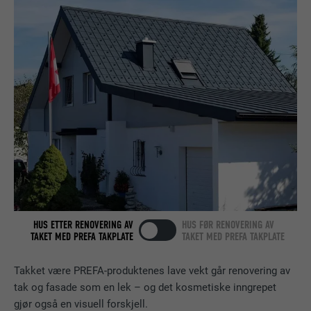
NAVN
lang
Brukes for å teste om nettleseren tillater
TILBYDER
LinkedIn
FORMÅL
bruk av informasjonskapsler. Har ingen
identifikasjonsegenskaper.
FORLØP
Økt
Lagt inn av LinkedIn når et nettsted
FORMÅL
inneholder et innebygd «Følg oss»-vindu.
NAVN
bcookie
TILBYDER
LinkedIn
FORLØP
2 år
HUS ETTER RENOVERING AV
HUS FØR RENOVERING AV
TAKET MED PREFA TAKPLATE
TAKET MED PREFA TAKPLATE
Bruk av SoMe-tjenesten LinkedIn for å
FORMÅL
følge bruken av innebygde tjenester.
Takket være PREFA-produktenes lave vekt går renovering av
tak og fasade som en lek – og det kosmetiske inngrepet
gjør også en visuell forskjell.