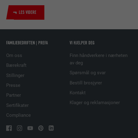
NAVN
bscookie
LES VIDERE
TILBYDER
LinkedIn
FORLØP
2 år
FAMILIEBEDRIFTEN | PREFA
VI HJELPER DEG
Bruk av SoMe-tjenesten LinkedIn for å
FORMÅL
følge bruken av innebygde tjenester.
Om oss
Finn håndverkere i nærheten
av deg
Bærekraft
NAVN
UserMatchHistory
Spørsmål og svar
Stillinger
Bestill brosjyrer
TILBYDER
LinkedIn
Presse
Kontakt
Partner
FORLØP
29 dager
Klager og reklamasjoner
Sertifikater
Brukes for å sikre at det riktige SameSite-
Compliance
FORMÅL
attributet er tilgjengelig for alle
informasjonskapslene i denne nettleseren