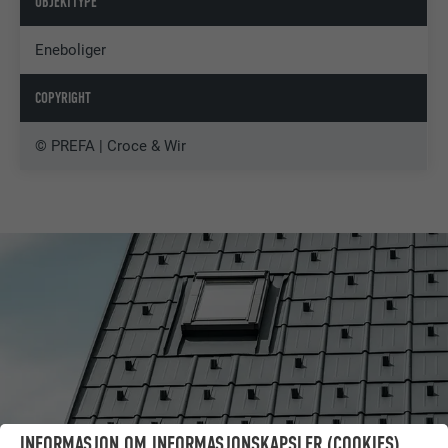
OBJEKTTYPE
Eneboliger
COPYRIGHT
© PREFA | Croce & Wir
INFORMASJON OM INFORMASJONSKAPSLER (COOKIES)