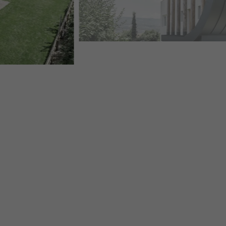
BUET FASADE ENEBOLIG CASA GIOVANNINI PREFALZ