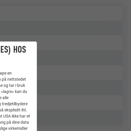
ES) HOS
kape en
n på nettstedet
e og tar i bruk
å «lagre» kan du
 alle
tredjetilbydere
 eksplisitt iht.
at USA ikke har et
ang på dine data
lige virkemidler