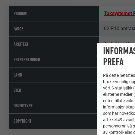
PRODUKT
Taksystemet
02 P.10 antrasi
FARGE
Arch. Karl Hei
ARKITEKT
INFORMA
PREFA
LGC Lattoneria
ENTREPRENØRER
Italy
LAND
På dette nettstede
brukervennlig opp
vårt («statistikk
Flavon
STED
eksterne medier (
enten tillate enke
Eneboliger
OBJEKTTYPE
informasjonskaps
som har hovedkont
artikkel 49 avsnit
© PREFA | Cro
COPYRIGHT
personvernnivå s
av kontroll- elle