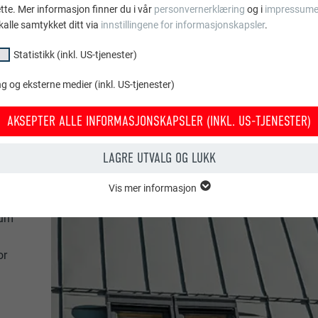
ette. Mer informasjon finner du i vår
personvernerklæring
og i
impressume
kalle samtykket ditt via
innstillingene for informasjonskapsler
.
Statistikk (inkl. US-tjenester)
 og eksterne medier (inkl. US-tjenester)
AKSEPTER ALLE INFORMASJONSKAPSLER (INKL. US-TJENESTER)
LAGRE UTVALG OG LUKK
Vis mer informasjon
psler i gruppen «essensielt» behøves for nettstedets grunnleggende fun
ium
tedet fungerer uten problemer.
Vis informasjon om info.kapsler
or
PHPSESSID
KL. US-TJENESTER)
PHP
or «statistikk (inkl. US-tjenester)» gir oss et innblikk i hvordan nettstede
amles for å forbedre nettstedets brukeropplevelse.