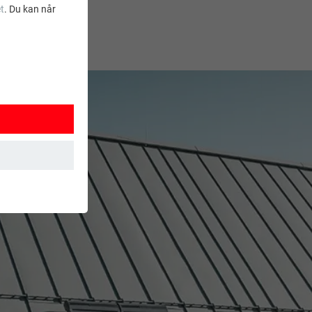
t
. Du kan når
ksjoner. Dermed
t brukes.