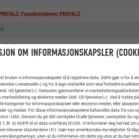
 PREFALZ
,
Fasadesystemer PREFALZ
tt
nz Castlunger
SJON OM INFORMASJONSKAPSLER (COOKI
, Claudio Gasperetti
t bruker vi informasjonskapsler til å registrere data. Dette gjør vi for å s
levelse («essensielt») og for å lage statistikk som skal forbedre kvalitete
 (inkl. US-tjenester)»). Dessuten gjennomfører vi markedsføringsaktiviteten
«markedsføring og eksterne medier (inkl. US-tjenester)»). Ved å trykke p
lte kategorier for informasjonskapsler eller eksterne medier, eller akseptere
ler og medier. For disse informasjonskapslene behandles data fra oss og 
or i USA. Dersom du gir ditt samtykke til alle tjenester, samtykker du også
t 1, lit. a) GDPR til at data overføres til USA. Vi informerer deg herved om 
ce & Wir
om tilsvarer standardene i EU. Især kan amerikanske myndigheter få tilg
r overvåkingshensyn, uten at du informeres om dette og uten at du har retts