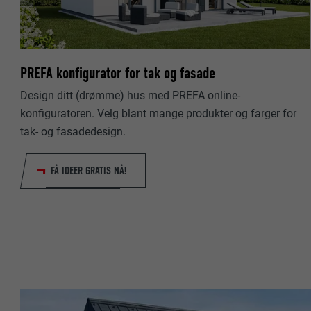
NAVN
NAVN
TILBYDER
PREFA konfigurator for tak og fasade
TILBYDER
FORLØP
Design ditt (drømme) hus med PREFA online-
FORLØP
konfiguratoren. Velg blant mange produkter og farger for
FORMÅL
tak- og fasadedesign.
FORMÅL
FÅ IDEER GRATIS NÅ!
NAVN
NAVN
TILBYDER
TILBYDER
FORLØP
FORLØP
FORMÅL
FORMÅL