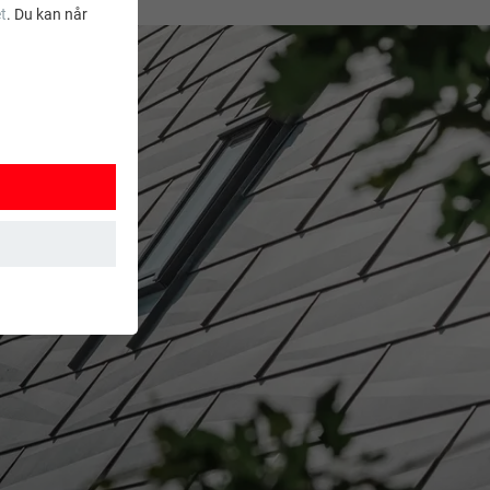
t
. Du kan når
ksjoner. Dermed
t brukes.