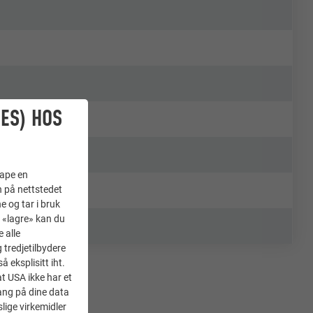
ES) HOS
kape en
n på nettstedet
e og tar i bruk
å «lagre» kan du
 alle
tredjetilbydere
 eksplisitt iht.
at USA ikke har et
ang på dine data
lige virkemidler