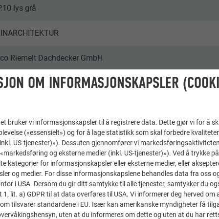
.10 lys grå
SINARCHITEKTUR
co Riemelt Dachdecker GmbH
SJON OM INFORMASJONSKAPSLER (COOKI
many
ighus Jankowski
t bruker vi informasjonskapsler til å registrere data. Dette gjør vi for å s
boliger
levelse («essensielt») og for å lage statistikk som skal forbedre kvalitete
 (inkl. US-tjenester)»). Dessuten gjennomfører vi markedsføringsaktiviteten
«markedsføring og eksterne medier (inkl. US-tjenester)»). Ved å trykke p
REFA | Croce & Wir
lte kategorier for informasjonskapsler eller eksterne medier, eller akseptere
ler og medier. For disse informasjonskapslene behandles data fra oss og 
or i USA. Dersom du gir ditt samtykke til alle tjenester, samtykker du også
t 1, lit. a) GDPR til at data overføres til USA. Vi informerer deg herved om 
om tilsvarer standardene i EU. Især kan amerikanske myndigheter få tilg
r overvåkingshensyn, uten at du informeres om dette og uten at du har retts