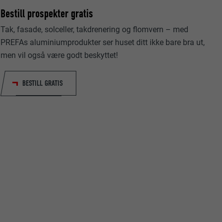
Bestill prospekter gratis
Tak, fasade, solceller, takdrenering og flomvern – med
PREFAs aluminiumprodukter ser huset ditt ikke bare bra ut,
men vil også være godt beskyttet!
data om
BESTILL GRATIS
nskapsler. Har
«Følg oss»-