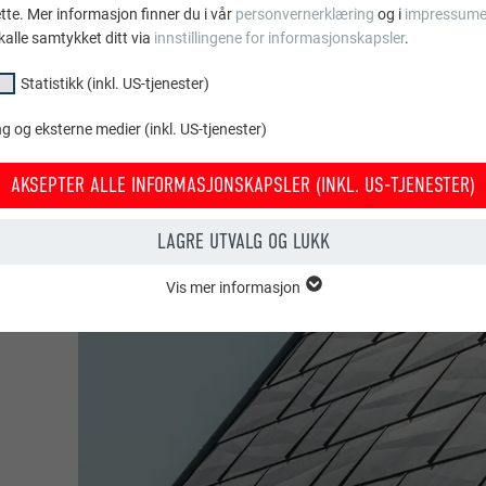
ette. Mer informasjon finner du i vår
personvernerklæring
og i
impressume
kalle samtykket ditt via
innstillingene for informasjonskapsler
.
Statistikk (inkl. US-tjenester)
 og eksterne medier (inkl. US-tjenester)
AKSEPTER ALLE INFORMASJONSKAPSLER (INKL. US-TJENESTER)
LAGRE UTVALG OG LUKK
ium
Vis mer informasjon
or
psler i gruppen «essensielt» behøves for nettstedets grunnleggende fun
tedet fungerer uten problemer.
Vis informasjon om info.kapsler
PHPSESSID
KL. US-TJENESTER)
PHP
or «statistikk (inkl. US-tjenester)» gir oss et innblikk i hvordan nettstede
amles for å forbedre nettstedets brukeropplevelse.