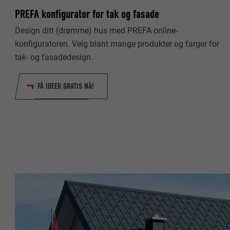
PREFA konfigurator for tak og fasade
NAVN
Design ditt (drømme) hus med PREFA online-
NAVN
TILBYDER
konfiguratoren. Velg blant mange produkter og farger for
TILBYDER
tak- og fasadedesign.
FORLØP
FORLØP
FÅ IDEER GRATIS NÅ!
FORMÅL
FORMÅL
NAVN
NAVN
TILBYDER
TILBYDER
FORLØP
FORLØP
FORMÅL
FORMÅL