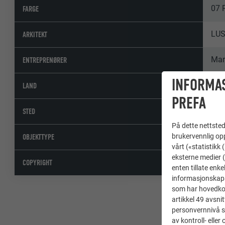
07 P
FARGE
LU
ARKITEKT
Mar
ENTREPRENØRER
INFORMA
Ger
LAND
PREFA
Bol
STED
På dette nettstede
Ene
brukervennlig opp
OBJEKTTYPE
vårt («statistikk
eksterne medier (
© P
COPYRIGHT
enten tillate enke
informasjonskaps
som har hovedkont
artikkel 49 avsnit
personvernnivå s
av kontroll- elle