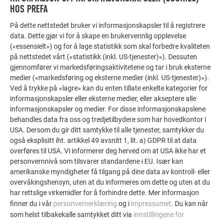
HOS PREFA
På dette nettstedet bruker vi informasjonskapsler til å registrere
data. Dette gjør vi for å skape en brukervennlig opplevelse
(«essensielt») og for å lage statistikk som skal forbedre kvaliteten
på nettstedet vårt («statistikk (inkl. US-tjenester)»). Dessuten
gjennomfører vi markedsføringsaktivitetene og tar i bruk eksterne
medier («markedsføring og eksterne medier (inkl. US-tjenester)»).
Ved å trykke på «lagre» kan du enten tillate enkelte kategorier for
informasjonskapsler eller eksterne medier, eller akseptere alle
informasjonskapsler og medier. For disse informasjonskapslene
behandles data fra oss og tredjetilbydere som har hovedkontor i
USA. Dersom du gir ditt samtykke til alle tjenester, samtykker du
også eksplisitt iht. artikkel 49 avsnitt 1, lit. a) GDPR til at data
overføres til USA. Vi informerer deg herved om at USA ikke har et
personvernnivå som tilsvarer standardene i EU. Især kan
amerikanske myndigheter få tilgang på dine data av kontroll- eller
overvåkingshensyn, uten at du informeres om dette og uten at du
har rettslige virkemidler for å forhindre dette. Mer informasjon
PRESISE TAKFLATER I ULIKE STØRRELSER
finner du i vår
personvernerklæring
og i
impressumet
. Du kan når
som helst tilbakekalle samtykket ditt via
innstillingene for
Boligen i Vinje hadde kun 152 kvadratmeter tak å behandle –