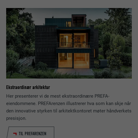
NAVN
bscookie
TILBYDER
LinkedIn
FORLØP
2 år
Bruk av SoMe-tjenesten LinkedIn for å
FORMÅL
følge bruken av innebygde tjenester.
NAVN
UserMatchHistory
TILBYDER
LinkedIn
Ekstraordinær arkitektur
Her presenterer vi de mest ekstraordinære PREFA-
FORLØP
29 dager
eiendommene. PREFArenzen illustrerer hva som kan skje når
den innovative styrken til arkitektkontoret møter håndverkets
Brukes for å sikre at det riktige SameSite-
presisjon.
FORMÅL
attributet er tilgjengelig for alle
informasjonskapslene i denne nettleseren
TIL PREFARENZEN