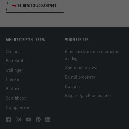
TIL NEDLASTINGSSENTERET
NAVN
_fbp
TILBYDER
Facebook
FAMILIEBEDRIFTEN | PREFA
VI HJELPER DEG
FORLØP
3 måneder
Om oss
Finn håndverkere i nærheten
Brukes av Facebook for å vise en rekke
av deg
FORMÅL
annonseprodukter, for eksempel
Bærekraft
sanntidstilbud fra tredjeparts annonsører.
Spørsmål og svar
Stillinger
Bestill brosjyrer
Presse
NAVN
fr
Kontakt
Partner
Klager og reklamasjoner
Sertifikater
TILBYDER
Facebook
Compliance
FORLØP
3 måneder
Brukes av Facebook for å vise en rekke