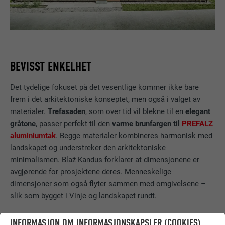
BEVISST ENKELHET
Det tydelige fokuset på det vesentlige kommer ikke bare
frem i det arkitektoniske konseptet, men også i valget av
materialer.
Trefasaden
, som over tid vil blekne til en
elegant
gråtone
, passer perfekt til den
varme brunfargen til
PREFALZ
aluminiumtak
. Begge materialer kombineres harmonisk med
landskapet og understreker den arkitektoniske
minimalismen. Blaž Kandus forklarer at dimensjonene er
avgjørende for prosjektene deres. Menneskelige
dimensjoner som også flyter sammen med omgivelsene –
slik som bygget i Vinje og landskapet rundt.
INFORMASJON OM INFORMASJONSKAPSLER (COOKIES)