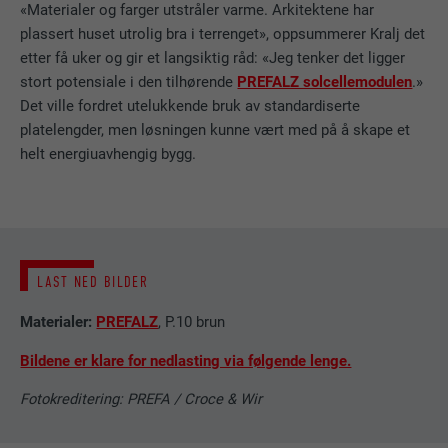
Denne informasjonskapselen inneholder en
«Materialer og farger utstråler varme. Arkitektene har
akseptert.
Brukes av Google Analytics for å begrense
FORMÅL
entydig ID som brukes til å lagre dine
plassert huset utrolig bra i terrenget», oppsummerer Kralj det
forespørselsraten.
foretrukne innstillinger og annen
etter få uker og gir et langsiktig råd: «Jeg tenker det ligger
informasjon, spesielt ditt foretrukne språk,
FORMÅL
stort potensiale i den tilhørende
PREFALZ solcellemodulen
.»
hvor mange søkeresultater som skal vises
NAVN
_gid
Det ville fordret utelukkende bruk av standardiserte
per side (f.eks. 10 eller 20) og hvorvidt
platelengder, men løsningen kunne vært med på å skape et
Google SafeSearch-filteret skal være
TILBYDER
Google Universal Analytics
helt energiuavhengig bygg.
aktivert.
FORLØP
1 dag
NAVN
lang
Registrerer en unik ID som brukes til å
FORMÅL
generere statistiske data om hvordan den
TILBYDER
ads.linkedin.com
besøkende eller nettstedet fungerer.
LAST NED BILDER
FORLØP
Økt
Materialer:
PREFALZ
, P.10 brun
NAVN
_gaexp
Lagrer hvilket språk brukeren har valgt for
Bildene er klare for nedlasting via følgende lenge.
FORMÅL
nettstedet.
TILBYDER
Google Optimize
Fotokreditering: PREFA / Croce & Wir
FORLØP
90 dager