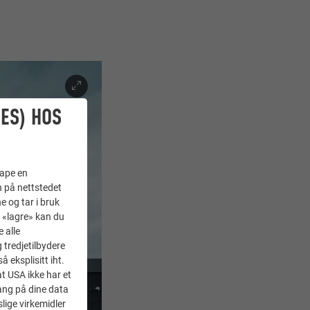
ES) HOS
kape en
n på nettstedet
e og tar i bruk
å «lagre» kan du
 alle
tredjetilbydere
 eksplisitt iht.
at USA ikke har et
ang på dine data
lige virkemidler