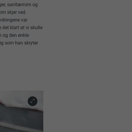
ager, sanitærrom og
som skjer ved
jon til PHP-
ordringene var
n som baserer
det klart at vi skulle
 annonsører
en og den enkle
em som besøker
dig som han skryter
uelt samtykke
data om
delsen skal
onskapsel-
ukes til å
elt ditt
per side
.
al være