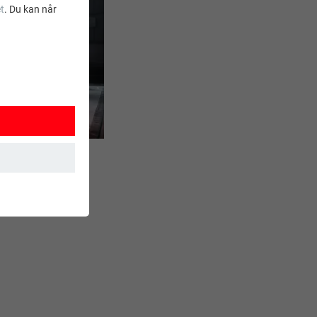
t
. Du kan når
ksjoner. Dermed
t brukes.