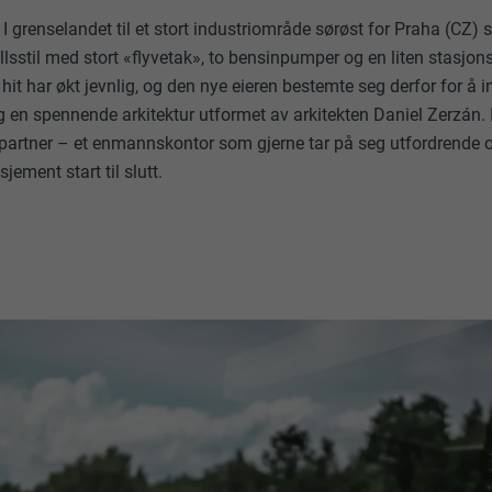
grenselandet til et stort industriområde sørøst for Praha (CZ)
llsstil med stort «flyvetak», to bensinpumper og en liten stasjon
n hit har økt jevnlig, og den nye eieren bestemte seg derfor for å 
 en spennende arkitektur utformet av arkitekten Daniel Zerzán. 
 partner – et enmannskontor som gjerne tar på seg utfordrende 
jement start til slutt.