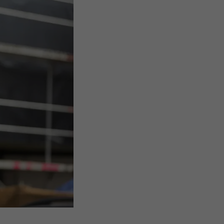
data om
nskapsler. Har
«Følg oss»-