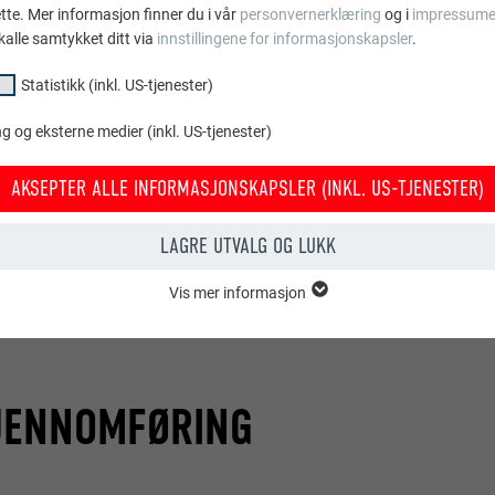
ette. Mer informasjon finner du i vår
personvernerklæring
og i
impressume
kalle samtykket ditt via
innstillingene for informasjonskapsler
.
Statistikk (inkl. US-tjenester)
 og eksterne medier (inkl. US-tjenester)
AKSEPTER ALLE INFORMASJONSKAPSLER (INKL. US-TJENESTER)
LAGRE UTVALG OG LUKK
Vis mer informasjon
psler i gruppen «essensielt» behøves for nettstedets grunnleggende fun
tedet fungerer uten problemer.
Vis informasjon om info.kapsler
PHPSESSID
JENNOMFØRING
KL. US-TJENESTER)
PHP
or «statistikk (inkl. US-tjenester)» gir oss et innblikk i hvordan nettstede
amles for å forbedre nettstedets brukeropplevelse.