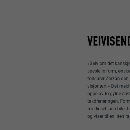
VEIVISEN
«Selv om det kanskje
spesielle form, ønske
forklarer Zerzán den
visjonært.» Det mekt
oppe av to gylne stø
takdreneringen. Forme
for diesel-lastebiler 
og viser til en liten 