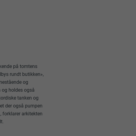
ukkende på tomtens
lbys rundt butikken»,
 enestående og
n og holdes også
rjordiske tanken og
poret der også pumpen
, forklarer arkitekten
t.