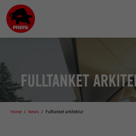
FULLTANKET ARKIT
Home
News
Fulltanket arkitektur