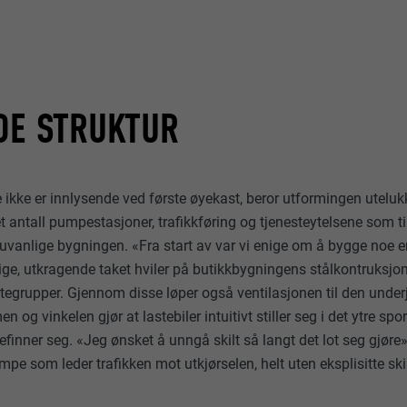
DE STRUKTUR
 ikke er innlysende ved første øyekast, beror utformingen utel
t antall pumpestasjoner, trafikkføring og tjenesteytelsene som ti
 uvanlige bygningen. «Fra start av var vi enige om å bygge noe
ige, utkragende taket hviler på butikkbygningens stålkontruksjo
ttegrupper. Gjennom disse løper også ventilasjonen til den unde
n og vinkelen gjør at lastebiler intuitivt stiller seg i det ytre s
befinner seg. «Jeg ønsket å unngå skilt så langt det lot seg gjøre»
rampe som leder trafikken mot utkjørselen, helt uten eksplisitte skil