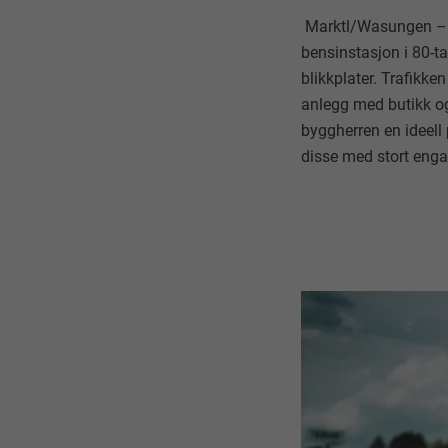
Marktl/Wasungen – I 
bensinstasjon i 80-ta
blikkplater. Trafikke
anlegg med butikk og
byggherren en ideell
disse med stort engas