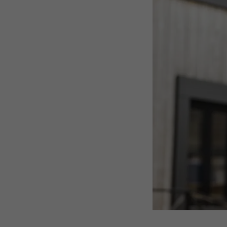
NAVN
NAVN
TILBYDER
TILBYDER
FORLØP
FORLØP
FORMÅL
FORMÅL
NAVN
NAVN
TILBYDER
TILBYDER
FORLØP
FORLØP
FORMÅL
FORMÅL