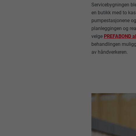
FORLØP
Servicebygningen ble
en butikk med to kas
NAVN
pumpestasjonene og s
FORMÅL
MARKEDSFØRING
TILBYDER
planleggingen og real
«Markedsføring 
velge
PREFABOND al
(tredjetilbyder
FORLØP
behandlingen muliggjø
nettstedet. De
NAVN
av håndverkeren.
for å få tilgang
FORMÅL
TILBYDER
NAVN
FORLØP
TILBYDER
NAVN
FORLØP
TILBYDER
FORMÅL
FORLØP
FORMÅL
FORMÅL