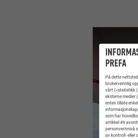
INFORMA
PREFA
På dette nettstede
brukervennlig opp
vårt («statistikk
eksterne medier (
enten tillate enke
informasjonskaps
som har hovedkont
artikkel 49 avsnit
personvernnivå s
av kontroll- elle