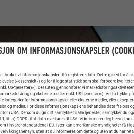
SJON OM INFORMASJONSKAPSLER (COOKI
t bruker vi informasjonskapsler til å registrere data. Dette gjør vi for å s
levelse («essensielt») og for å lage statistikk som skal forbedre kvalitete
 (inkl. US-tjenester)»). Dessuten gjennomfører vi markedsføringsaktiviteten
«markedsføring og eksterne medier (inkl. US-tjenester)»). Ved å trykke p
lte kategorier for informasjonskapsler eller eksterne medier, eller akseptere
ler og medier. For disse informasjonskapslene behandles data fra oss og 
or i USA. Dersom du gir ditt samtykke til alle tjenester, samtykker du også
t 1, lit. a) GDPR til at data overføres til USA. Vi informerer deg herved om 
om tilsvarer standardene i EU. Især kan amerikanske myndigheter få tilg
r overvåkingshensyn, uten at du informeres om dette og uten at du har retts