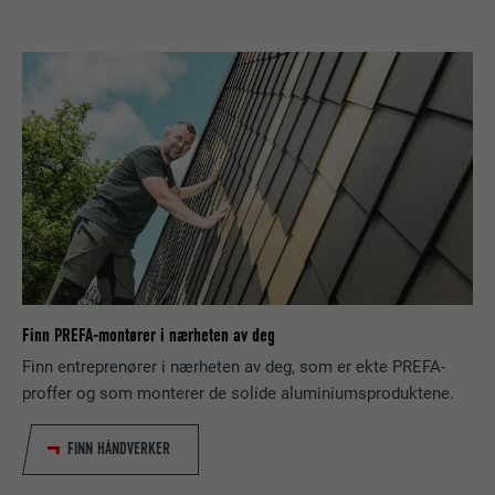
FORLØP
179 dager
FORMÅL
YouTube-båndbreddemåling
NAVN
YSC
TILBYDER
YouTube
FORLØP
Økt
Brukes av YouTube (Google) til å lagre
FORMÅL
brukerinnstillinger og andre ikke angitte
Finn PREFA-montører i nærheten av deg
Finn entreprenører i nærheten av deg, som er ekte PREFA-
NAVN
_gcl_au
proffer og som monterer de solide aluminiumsproduktene.
TILBYDER
Google AdSense
FINN HÅNDVERKER
FORLØP
3 måneder