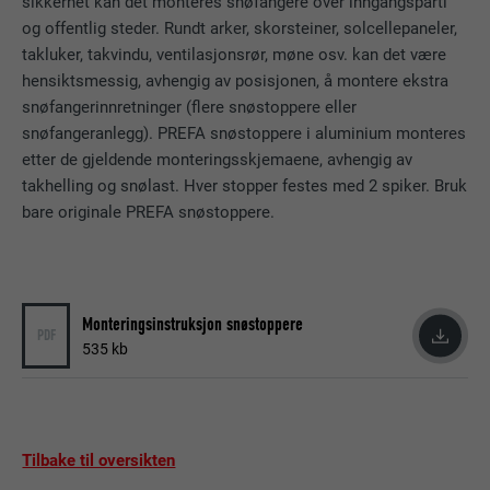
sikkerhet kan det monteres snøfangere over inngangsparti
FORLØP
3 måneder
og offentlig steder. Rundt arker, skorsteiner, solcellepaneler,
takluker, takvindu, ventilasjonsrør, møne osv. kan det være
FORMÅL
Informasjonskapsel for nettleser-ID
hensiktsmessig, avhengig av posisjonen, å montere ekstra
snøfangerinnretninger (flere snøstoppere eller
snøfangeranlegg). PREFA snøstoppere i aluminium monteres
NAVN
GPS
etter de gjeldende monteringsskjemaene, avhengig av
takhelling og snølast. Hver stopper festes med 2 spiker. Bruk
TILBYDER
YouTube
bare originale PREFA snøstoppere.
FORLØP
1 dag
Registrerer en entydig ID på mobile enheter
FORMÅL
for å muliggjøre sporing basert på
Monteringsinstruksjon snøstoppere
PDF
geografisk GPS-posisjon.
535 kb
NAVN
VISITOR_INFO1_LIVE
Tilbake til oversikten
TILBYDER
YouTube