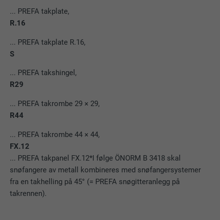
... PREFA takplate,
R.16
... PREFA takplate R.16,
S
... PREFA takshingel,
R29
... PREFA takrombe 29 × 29,
R44
... PREFA takrombe 44 × 44,
FX.12
... PREFA takpanel FX.12*I følge ÖNORM B 3418 skal
snøfangere av metall kombineres med snøfangersystemer
fra en takhelling på 45° (= PREFA snøgitteranlegg på
takrennen).