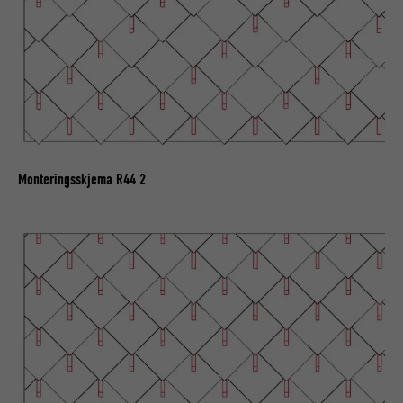
FORLØP
29 dager
Brukes for å sikre at det riktige SameSite-
FORMÅL
attributet er tilgjengelig for alle
informasjonskapslene i denne nettleseren
NAVN
lidc
Monteringsskjema R44 2
TILBYDER
LinkedIn
FORLØP
1 dag
Brukt av SoMe-tjenesten LinkedIn for å
FORMÅL
følge bruken av innebygde tjenester.
NAVN
lissc