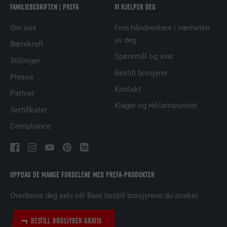
FAMILIEBEDRIFTEN | PREFA
VI HJELPER DEG
TILBYDER
doubleclick.net
Om oss
Finn håndverkere i nærheten
av deg
Bærekraft
FORLØP
15 minutter
Spørsmål og svar
Stillinger
Brukes for å teste om nettleseren tillater
Bestill brosjyrer
Presse
FORMÅL
bruk av informasjonskapsler. Har ingen
Kontakt
identifikasjonsegenskaper.
Partner
Klager og reklamasjoner
Sertifikater
Compliance
OPPDAG DE MANGE FORDELENE MED PREFA-PRODUKTER
Overbevis deg selv nå! Bare bestill brosjyrene du ønsker.
BESTILL BROSJYRER GRATIS