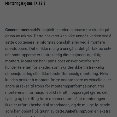
Monteringsskjema FX.12 3
Informasjonskapsel som brukes for å
identifisere enkelte klienter bak en felles IP-
FORMÅL
adresse og for å anvende
sikkerhetsinnstillinger for den enkelte
klient.
Generell merknad:
Prinsipielt har eieren ansvar for skader på
grunn av takras. Dette ansvaret kan ikke unngås verken ved å
sette opp generelle informasjonsskilt eller ved å montere
NAVN
U
snøstoppere. Det er ikke mulig å unngå at det går takras selv
når snøstopperne er tilstrekkelig dimensjonert og riktig
TILBYDER
Adsymptotic.com
montert. Montøren har i prinsippet ansvar overfor sine
kunder (eierne) for skader, som skyldes ikke tilstrekkelig
FORLØP
3 måneder
dimensjonering eller ikke forskriftsmessig montering. Hvis
FORMÅL
Informasjonskapsel for nettleser-ID
kunden ønsker å montere færre snøstoppere av visuelle eller
andre årsaker, til tross for monteringsinformasjonen, trer
montørens informasjonsplikt i kraft. I oppdraget gjøres det
NAVN
li_sugr
tydelig og i skriftlig form oppmerksom på at monteringen
ikke er utført i henhold til standarden, og de mulige følgende
TILBYDER
LinkedIn
som kan oppstå på grunn av dette.
Anbefaling:
Som en ekstra