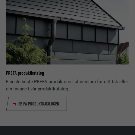
TILBYDER
LinkedIn
FORLØP
2 år
Brukes til å lagre brukerens samtykke til
FORMÅL
bruk av informasjonskapsler for ikke-
essensielle formål.
PREFA produktkatalog
NAVN
lidc
Finn de beste PREFA-produktene i aluminium for ditt tak eller
TILBYDER
LinkedIn
din fasade i vår produktkatalog.
FORLØP
1 dag
SE PÅ PRODUKTKATALOGEN
FORMÅL
Forenkler valg av datasenter
NAVN
test_cookie