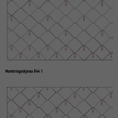
FORLØP
2 år
Bruk av SoMe-tjenesten LinkedIn for å
FORMÅL
følge bruken av innebygde tjenester.
NAVN
bscookie
TILBYDER
LinkedIn
FORLØP
2 år
Monteringsskjema R44 1
Bruk av SoMe-tjenesten LinkedIn for å
FORMÅL
følge bruken av innebygde tjenester.
NAVN
UserMatchHistory
TILBYDER
LinkedIn