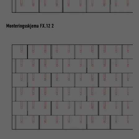
FORMÅL
annonser vises eller klikkes på, med formål
om å måle hvor effektive annonser og
målrettede annonser er for brukeren.
Monteringsskjema FX.12 2
NAVN
_pin_unauth
TILBYDER
Pinterest
FORLØP
1 år
FORMÅL
Brukes av Pinterest for å forfølge tjenester.
NAVN
__cfduid
TILBYDER
Adsymptotic.com
FORLØP
1 måned