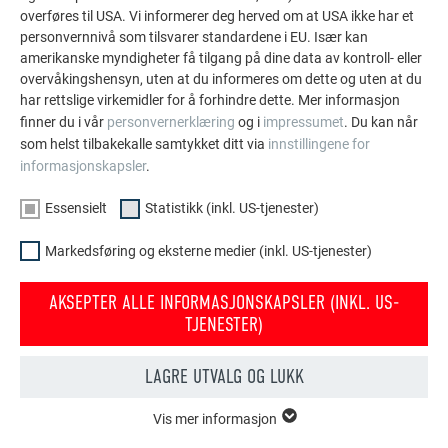
overføres til USA. Vi informerer deg herved om at USA ikke har et
personvernnivå som tilsvarer standardene i EU. Især kan
amerikanske myndigheter få tilgang på dine data av kontroll- eller
overvåkingshensyn, uten at du informeres om dette og uten at du
har rettslige virkemidler for å forhindre dette. Mer informasjon
finner du i vår
personvernerklæring
og i
impressumet
. Du kan når
som helst tilbakekalle samtykket ditt via
innstillingene for
informasjonskapsler
.
Essensielt
Statistikk (inkl. US-tjenester)
Markedsføring og eksterne medier (inkl. US-tjenester)
AKSEPTER ALLE INFORMASJONSKAPSLER (INKL. US-
TJENESTER)
Monteringsskjema DS19 3
LAGRE UTVALG OG LUKK
Vis mer informasjon
ESSENSIELT
Informasjonskapsler i gruppen «essensielt» behøves for