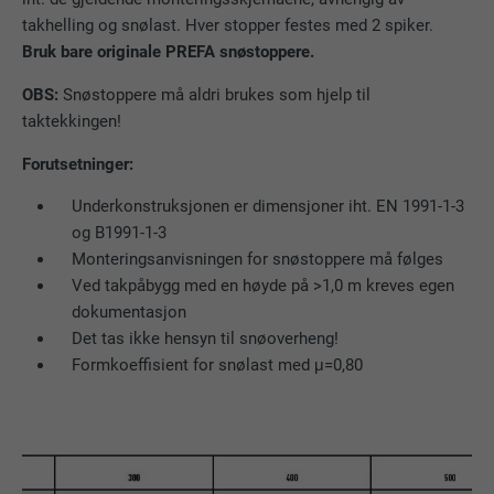
takhelling og snølast. Hver stopper festes med 2 spiker.
Bruk bare originale PREFA snøstoppere.
OBS:
Snøstoppere må aldri brukes som hjelp til
taktekkingen!
Forutsetninger:
Underkonstruksjonen er dimensjoner iht. EN 1991-1-3
og B1991-1-3
Monteringsanvisningen for snøstoppere må følges
Ved takpåbygg med en høyde på >1,0 m kreves egen
dokumentasjon
Det tas ikke hensyn til snøoverheng!
Formkoeffisient for snølast med μ=0,80