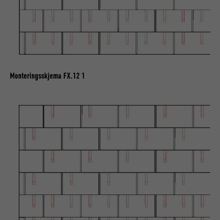
NAVN
fr
TILBYDER
Facebook
FORLØP
3 måneder
Brukes av Facebook for å vise en rekke
Monteringsskjema FX.12 1
FORMÅL
annonseprodukter, for eksempel
sanntidstilbud fra tredjeparts annonsører.
NAVN
IDE
TILBYDER
doubleclick.net
FORLØP
1 år
Brukes av Google DoubleClick for å
registrere brukerens handlinger på
nettstedet etter at en av tilbyderens