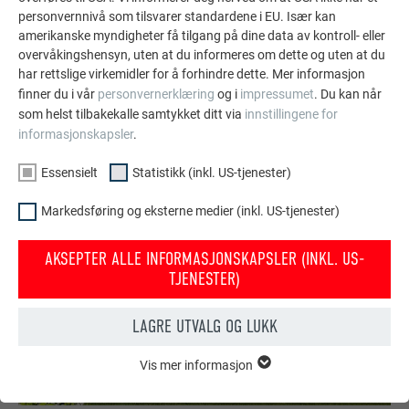
personvernnivå som tilsvarer standardene i EU. Især kan
solcelleanlegg og fasader.
amerikanske myndigheter få tilgang på dine data av kontroll- eller
overvåkingshensyn, uten at du informeres om dette og uten at du
har rettslige virkemidler for å forhindre dette. Mer informasjon
VIS FLERE REFERANSER
finner du i vår
personvernerklæring
og i
impressumet
. Du kan når
som helst tilbakekalle samtykket ditt via
innstillingene for
informasjonskapsler
.
Essensielt
Statistikk (inkl. US-tjenester)
Markedsføring og eksterne medier (inkl. US-tjenester)
AKSEPTER ALLE INFORMASJONSKAPSLER (INKL. US-
TJENESTER)
LAGRE UTVALG OG LUKK
Vis mer informasjon
ESSENSIELT
Informasjonskapsler i gruppen «essensielt» behøves for