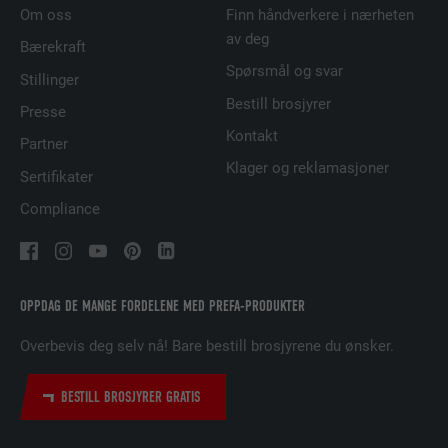
FORLØP
29 dager
Om oss
Finn håndverkere i nærheten
av deg
Bærekraft
Brukes for å sikre at det riktige SameSite-
Spørsmål og svar
Stillinger
FORMÅL
attributet er tilgjengelig for alle
informasjonskapslene i denne nettleseren
Bestill brosjyrer
Presse
Kontakt
Partner
Klager og reklamasjoner
NAVN
lidc
Sertifikater
Compliance
TILBYDER
LinkedIn
FORLØP
1 dag
Brukt av SoMe-tjenesten LinkedIn for å
OPPDAG DE MANGE FORDELENE MED PREFA-PRODUKTER
FORMÅL
følge bruken av innebygde tjenester.
Overbevis deg selv nå! Bare bestill brosjyrene du ønsker.
NAVN
lissc
BESTILL BROSJYRER GRATIS
TILBYDER
LinkedIn