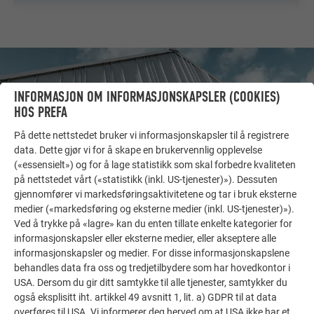
INFORMASJON OM INFORMASJONSKAPSLER (COOKIES)
HOS PREFA
På dette nettstedet bruker vi informasjonskapsler til å registrere
data. Dette gjør vi for å skape en brukervennlig opplevelse
(«essensielt») og for å lage statistikk som skal forbedre kvaliteten
på nettstedet vårt («statistikk (inkl. US-tjenester)»). Dessuten
gjennomfører vi markedsføringsaktivitetene og tar i bruk eksterne
medier («markedsføring og eksterne medier (inkl. US-tjenester)»).
Ved å trykke på «lagre» kan du enten tillate enkelte kategorier for
FLERE OBJEKTER
informasjonskapsler eller eksterne medier, eller akseptere alle
FÅ INSPIRASJON!
informasjonskapsler og medier. For disse informasjonskapslene
behandles data fra oss og tredjetilbydere som har hovedkontor i
PREFA referansegalleri viser hvor allsidig aluminium
USA. Dersom du gir ditt samtykke til alle tjenester, samtykker du
kan brukes. Oppdag flere imponerende prosjekter med
også eksplisitt iht. artikkel 49 avsnitt 1, lit. a) GDPR til at data
overføres til USA. Vi informerer deg herved om at USA ikke har et
de holdbare PREFA aluminiumsløsningene for tak,