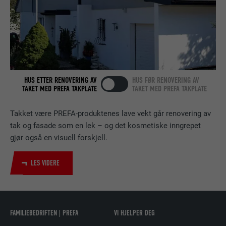
FORLØP
2 år
Bruk av SoMe-tjenesten LinkedIn for å
FORMÅL
følge bruken av innebygde tjenester.
NAVN
bscookie
HUS ETTER RENOVERING AV
HUS FØR RENOVERING AV
TAKET MED PREFA TAKPLATE
TAKET MED PREFA TAKPLATE
TILBYDER
LinkedIn
Takket være PREFA-produktenes lave vekt går renovering av
FORLØP
2 år
tak og fasade som en lek – og det kosmetiske inngrepet
gjør også en visuell forskjell.
Bruk av SoMe-tjenesten LinkedIn for å
FORMÅL
følge bruken av innebygde tjenester.
LES VIDERE
NAVN
UserMatchHistory
TILBYDER
LinkedIn
FAMILIEBEDRIFTEN | PREFA
VI HJELPER DEG