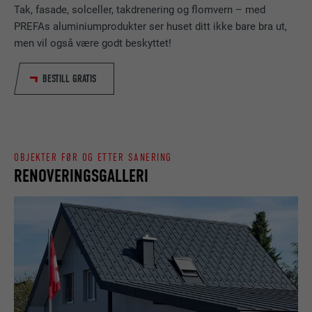
FORLØP
Økt
Tak, fasade, solceller, takdrenering og flomvern – med
PREFAs aluminiumprodukter ser huset ditt ikke bare bra ut,
NAVN
_gaexp
Lagrer hvilket språk brukeren har valgt for
men vil også være godt beskyttet!
FORMÅL
nettstedet.
TILBYDER
Google Optimize
BESTILL GRATIS
FORLØP
90 dager
NAVN
lang
Brukes for å teste om nettleseren tillater
TILBYDER
LinkedIn
FORMÅL
bruk av informasjonskapsler. Har ingen
identifikasjonsegenskaper.
OBJEKTER FØR OG ETTER SANERING
FORLØP
Økt
RENOVERINGSGALLERI
Lagt inn av LinkedIn når et nettsted
FORMÅL
inneholder et innebygd «Følg oss»-vindu.
NAVN
bcookie
TILBYDER
LinkedIn