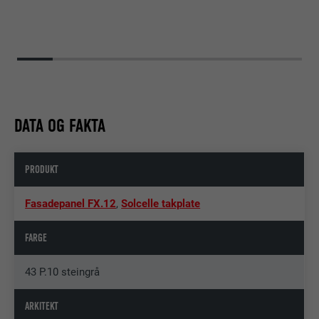
DATA OG FAKTA
PRODUKT
Fasadepanel FX.12
,
Solcelle takplate
FARGE
43 P.10 steingrå
ARKITEKT