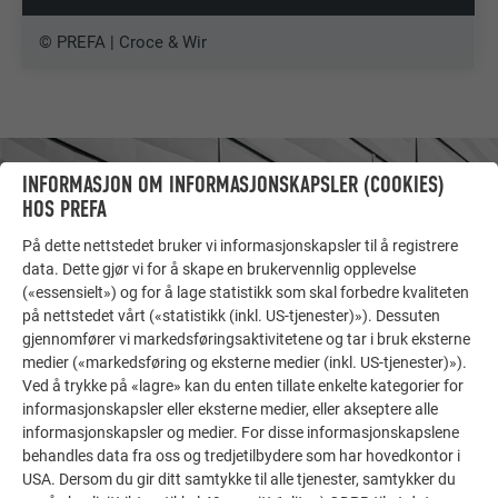
© PREFA | Croce & Wir
INFORMASJON OM INFORMASJONSKAPSLER (COOKIES)
HOS PREFA
På dette nettstedet bruker vi informasjonskapsler til å registrere
data. Dette gjør vi for å skape en brukervennlig opplevelse
(«essensielt») og for å lage statistikk som skal forbedre kvaliteten
på nettstedet vårt («statistikk (inkl. US-tjenester)»). Dessuten
gjennomfører vi markedsføringsaktivitetene og tar i bruk eksterne
medier («markedsføring og eksterne medier (inkl. US-tjenester)»).
Ved å trykke på «lagre» kan du enten tillate enkelte kategorier for
informasjonskapsler eller eksterne medier, eller akseptere alle
FLERE OBJEKTER
informasjonskapsler og medier. For disse informasjonskapslene
FÅ INSPIRASJON!
behandles data fra oss og tredjetilbydere som har hovedkontor i
USA. Dersom du gir ditt samtykke til alle tjenester, samtykker du