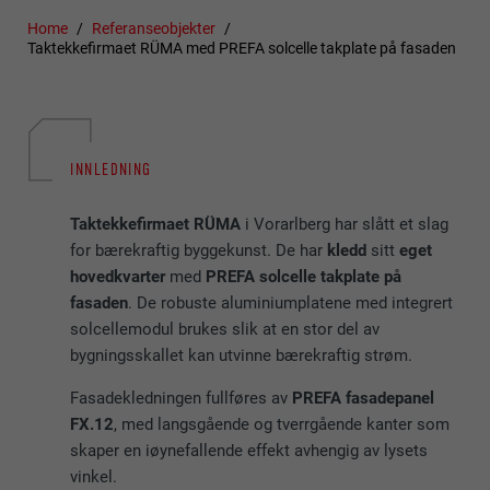
Home
Referanseobjekter
Taktekkefirmaet RÜMA med PREFA solcelle takplate på fasaden
INNLEDNING
Taktekkefirmaet RÜMA
i Vorarlberg har slått et slag
for bærekraftig byggekunst. De har
kledd
sitt
eget
hovedkvarter
med
PREFA solcelle takplate på
fasaden
. De robuste aluminiumplatene med integrert
solcellemodul brukes slik at en stor del av
bygningsskallet kan utvinne bærekraftig strøm.
Fasadekledningen fullføres av
PREFA fasadepanel
FX.12
, med langsgående og tverrgående kanter som
skaper en iøynefallende effekt avhengig av lysets
vinkel.