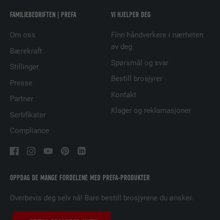
FAMILIEBEDRIFTEN | PREFA
VI HJELPER DEG
FORLØP
29 dager
Om oss
Finn håndverkere i nærheten
Brukes for å sikre at det riktige SameSite-
av deg
Bærekraft
FORMÅL
attributet er tilgjengelig for alle
Spørsmål og svar
informasjonskapslene i denne nettleseren
Stillinger
Bestill brosjyrer
Presse
Kontakt
NAVN
lidc
Partner
Klager og reklamasjoner
Sertifikater
TILBYDER
LinkedIn
Compliance
FORLØP
1 dag
Brukt av SoMe-tjenesten LinkedIn for å
FORMÅL
følge bruken av innebygde tjenester.
OPPDAG DE MANGE FORDELENE MED PREFA-PRODUKTER
Overbevis deg selv nå! Bare bestill brosjyrene du ønsker.
NAVN
lissc