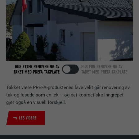
FORLØP
2 år
Bruk av SoMe-tjenesten LinkedIn for å
FORMÅL
følge bruken av innebygde tjenester.
NAVN
bscookie
HUS ETTER RENOVERING AV
HUS FØR RENOVERING AV
TILBYDER
LinkedIn
TAKET MED PREFA TAKPLATE
TAKET MED PREFA TAKPLATE
FORLØP
2 år
Takket være PREFA-produktenes lave vekt går renovering av
tak og fasade som en lek – og det kosmetiske inngrepet
Bruk av SoMe-tjenesten LinkedIn for å
FORMÅL
gjør også en visuell forskjell.
følge bruken av innebygde tjenester.
LES VIDERE
NAVN
UserMatchHistory
TILBYDER
LinkedIn