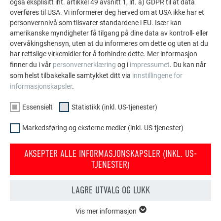
også eksplisitt iht. artikkel 49 avsnitt 1, lit. a) GDPR til at data
PREFA referansegalleri viser hvor allsidig aluminium
overføres til USA. Vi informerer deg herved om at USA ikke har et
kan brukes. Oppdag flere imponerende prosjekter med
personvernnivå som tilsvarer standardene i EU. Især kan
de holdbare PREFA aluminiumsløsningene for tak,
amerikanske myndigheter få tilgang på dine data av kontroll- eller
solcelleanlegg og fasader.
overvåkingshensyn, uten at du informeres om dette og uten at du
har rettslige virkemidler for å forhindre dette. Mer informasjon
finner du i vår
personvernerklæring
og i
impressumet
. Du kan når
VIS FLERE REFERANSER
som helst tilbakekalle samtykket ditt via
innstillingene for
informasjonskapsler
.
Essensielt
Statistikk (inkl. US-tjenester)
Markedsføring og eksterne medier (inkl. US-tjenester)
AKSEPTER ALLE INFORMASJONSKAPSLER (INKL. US-
TJENESTER)
LAGRE UTVALG OG LUKK
Vis mer informasjon
ESSENSIELT