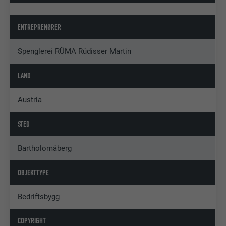
ENTREPRENØRER
Spenglerei RÜMA Rüdisser Martin
LAND
Austria
STED
Bartholomäberg
OBJEKTTYPE
Bedriftsbygg
COPYRIGHT