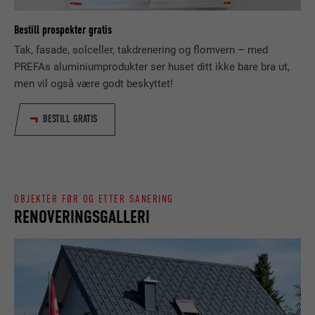
besøkende eller nettstedet fungerer.
FORLØP
Økt
Bestill prospekter gratis
Tak, fasade, solceller, takdrenering og flomvern – med
NAVN
_gaexp
Lagrer hvilket språk brukeren har valgt for
FORMÅL
PREFAs aluminiumprodukter ser huset ditt ikke bare bra ut,
nettstedet.
TILBYDER
Google Optimize
men vil også være godt beskyttet!
FORLØP
90 dager
BESTILL GRATIS
NAVN
lang
Brukes for å teste om nettleseren tillater
TILBYDER
LinkedIn
FORMÅL
bruk av informasjonskapsler. Har ingen
identifikasjonsegenskaper.
FORLØP
Økt
OBJEKTER FØR OG ETTER SANERING
RENOVERINGSGALLERI
Lagt inn av LinkedIn når et nettsted
FORMÅL
inneholder et innebygd «Følg oss»-vindu.
NAVN
bcookie
TILBYDER
LinkedIn