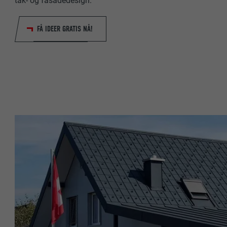
tak- og fasadedesign.
NAVN
FÅ IDEER GRATIS NÅ!
NAVN
TILBYDER
TILBYDER
FORLØP
FORLØP
FORMÅL
FORMÅL
NAVN
NAVN
TILBYDER
TILBYDER
FORLØP
FORLØP
FORMÅL
FORMÅL