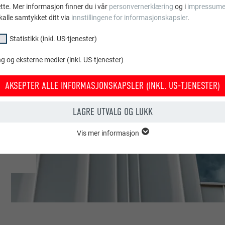
ette. Mer informasjon finner du i vår
personvernerklæring
og i
impressume
kalle samtykket ditt via
innstillingene for informasjonskapsler
.
Statistikk (inkl. US-tjenester)
ium
 og eksterne medier (inkl. US-tjenester)
AKSEPTER ALLE INFORMASJONSKAPSLER (INKL. US-TJENESTER)
or
LAGRE UTVALG OG LUKK
Vis mer informasjon
psler i gruppen «essensielt» behøves for nettstedets grunnleggende fun
tedet fungerer uten problemer.
Vis informasjon om info.kapsler
PHPSESSID
KL. US-TJENESTER)
PHP
or «statistikk (inkl. US-tjenester)» gir oss et innblikk i hvordan nettstede
amles for å forbedre nettstedets brukeropplevelse.