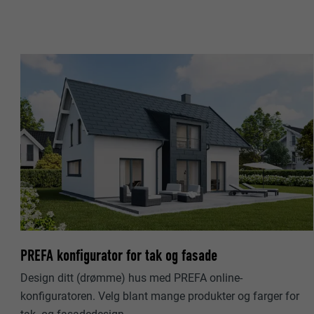
FORLØP
NAVN
FORMÅL
MARKEDSFØRING
TILBYDER
«Markedsføring 
(tredjetilbyder
FORLØP
nettstedet. De
NAVN
for å få tilgang
FORMÅL
TILBYDER
NAVN
FORLØP
TILBYDER
NAVN
FORLØP
TILBYDER
FORMÅL
PREFA konfigurator for tak og fasade
FORLØP
Design ditt (drømme) hus med PREFA online-
FORMÅL
FORMÅL
konfiguratoren. Velg blant mange produkter og farger for