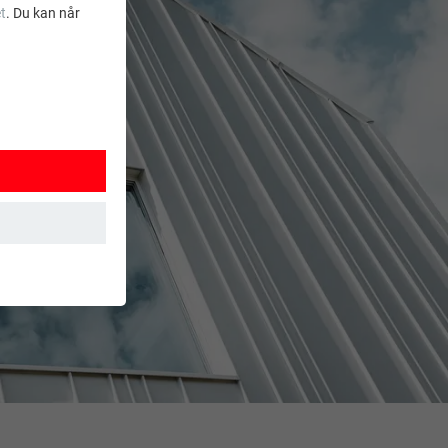
t
. Du kan når
ksjoner. Dermed
t brukes.