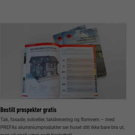
jon til PHP-
n som baserer
 annonsører
em som besøker
uelt samtykke
data om
delsen skal
onskapsel-
ukes til å
Bestill prospekter gratis
elt ditt
Tak, fasade, solceller, takdrenering og flomvern – med
per side
.
al være
PREFAs aluminiumprodukter ser huset ditt ikke bare bra ut,