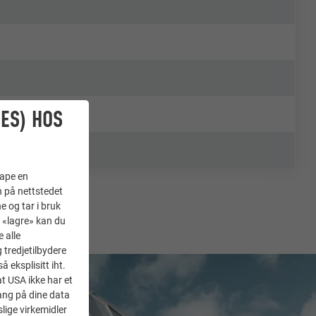
ES) HOS
kape en
n på nettstedet
e og tar i bruk
å «lagre» kan du
 alle
tredjetilbydere
 eksplisitt iht.
at USA ikke har et
ang på dine data
lige virkemidler