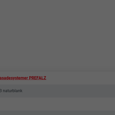
asadesystemer PREFALZ
3 naturblank