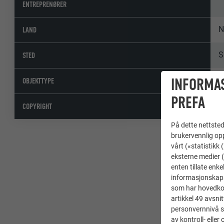
ENTREPRENØRER
N
LAND
S
STED
INFORMA
B
OBJEKTTYPE
PREFA
©
COPYRIGHT
På dette nettstede
brukervennlig opp
vårt («statistikk
eksterne medier (
enten tillate enke
informasjonskaps
som har hovedkont
artikkel 49 avsnit
personvernnivå s
av kontroll- elle