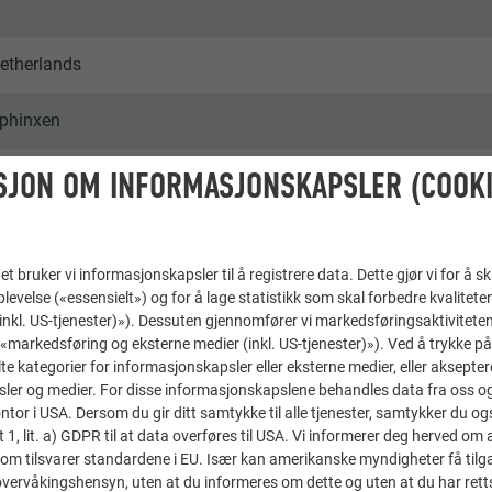
etherlands
phinxen
SJON OM INFORMASJONSKAPSLER (COOKI
oligkomplekser og leilighetsbygg
 PREFA
t bruker vi informasjonskapsler til å registrere data. Dette gjør vi for å s
levelse («essensielt») og for å lage statistikk som skal forbedre kvalitete
 (inkl. US-tjenester)»). Dessuten gjennomfører vi markedsføringsaktiviteten
«markedsføring og eksterne medier (inkl. US-tjenester)»). Ved å trykke p
lte kategorier for informasjonskapsler eller eksterne medier, eller akseptere
ler og medier. For disse informasjonskapslene behandles data fra oss og 
or i USA. Dersom du gir ditt samtykke til alle tjenester, samtykker du også
t 1, lit. a) GDPR til at data overføres til USA. Vi informerer deg herved om 
om tilsvarer standardene i EU. Især kan amerikanske myndigheter få tilg
r overvåkingshensyn, uten at du informeres om dette og uten at du har retts