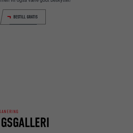
men vil også være godt beskyttet!
BESTILL GRATIS
data om
 SANERING
nskapsler. Har
GSGALLERI
«Følg oss»-