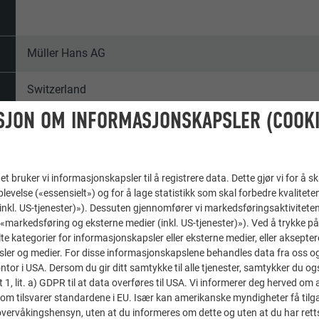
Müller Hans AG
Switzerland
SJON OM INFORMASJONSKAPSLER (COOKI
Bolighus, Schaffenhausen
Eneboliger
t bruker vi informasjonskapsler til å registrere data. Dette gjør vi for å s
levelse («essensielt») og for å lage statistikk som skal forbedre kvalitete
© PREFA | Katrin Kaufmann
 (inkl. US-tjenester)»). Dessuten gjennomfører vi markedsføringsaktiviteten
«markedsføring og eksterne medier (inkl. US-tjenester)»). Ved å trykke p
lte kategorier for informasjonskapsler eller eksterne medier, eller akseptere
ler og medier. For disse informasjonskapslene behandles data fra oss og 
or i USA. Dersom du gir ditt samtykke til alle tjenester, samtykker du også
t 1, lit. a) GDPR til at data overføres til USA. Vi informerer deg herved om 
om tilsvarer standardene i EU. Især kan amerikanske myndigheter få tilg
r overvåkingshensyn, uten at du informeres om dette og uten at du har retts