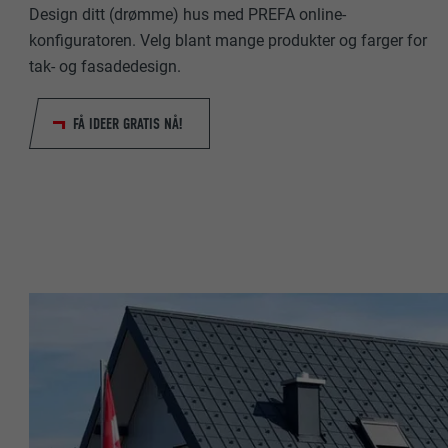
Design ditt (drømme) hus med PREFA online-
NAVN
konfiguratoren. Velg blant mange produkter og farger for
NAVN
tak- og fasadedesign.
TILBYDER
TILBYDER
FORLØP
FÅ IDEER GRATIS NÅ!
FORLØP
FORMÅL
FORMÅL
NAVN
NAVN
TILBYDER
TILBYDER
FORLØP
FORLØP
FORMÅL
FORMÅL