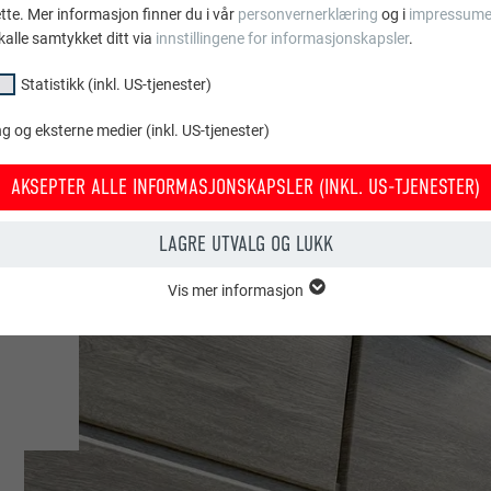
ette. Mer informasjon finner du i vår
personvernerklæring
og i
impressume
kalle samtykket ditt via
innstillingene for informasjonskapsler
.
Statistikk (inkl. US-tjenester)
 og eksterne medier (inkl. US-tjenester)
AKSEPTER ALLE INFORMASJONSKAPSLER (INKL. US-TJENESTER)
ium
LAGRE UTVALG OG LUKK
or
Vis mer informasjon
psler i gruppen «essensielt» behøves for nettstedets grunnleggende fun
tedet fungerer uten problemer.
Vis informasjon om info.kapsler
PHPSESSID
KL. US-TJENESTER)
PHP
or «statistikk (inkl. US-tjenester)» gir oss et innblikk i hvordan nettstede
amles for å forbedre nettstedets brukeropplevelse.