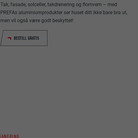
Tak, fasade, solceller, takdrenering og flomvern – med
PREFAs aluminiumprodukter ser huset ditt ikke bare bra ut,
men vil også være godt beskyttet!
BESTILL GRATIS
data om
nskapsler. Har
«Følg oss»-
 SANERING