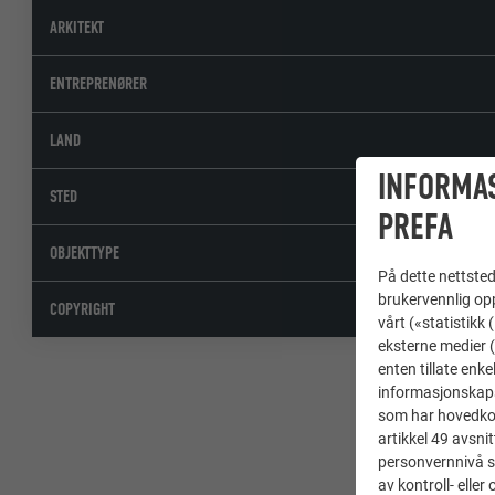
ARKITEKT
ENTREPRENØRER
LAND
INFORMA
STED
PREFA
OBJEKTTYPE
På dette nettstede
brukervennlig opp
COPYRIGHT
vårt («statistikk
eksterne medier (
enten tillate enke
informasjonskaps
som har hovedkont
artikkel 49 avsnit
personvernnivå s
av kontroll- elle