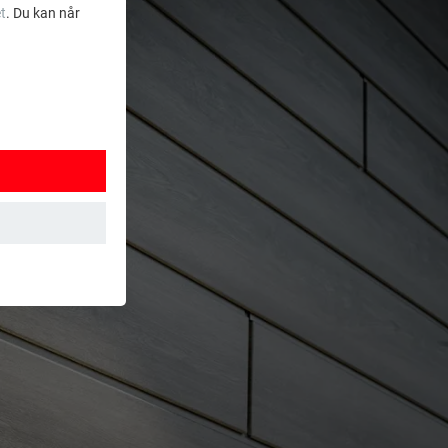
t
. Du kan når
ksjoner. Dermed
t brukes.