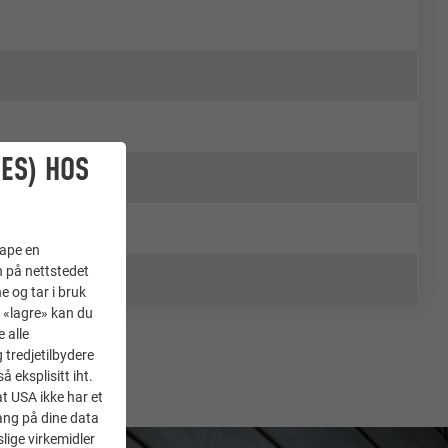
ES) HOS
kape en
n på nettstedet
e og tar i bruk
å «lagre» kan du
 alle
tredjetilbydere
 eksplisitt iht.
at USA ikke har et
ang på dine data
lige virkemidler