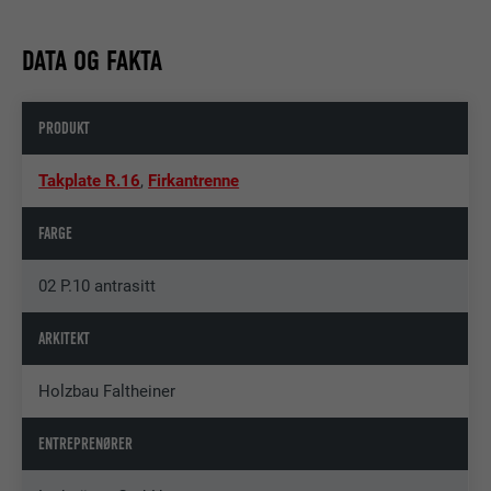
DATA OG FAKTA
PRODUKT
Takplate R.16
,
Firkantrenne
FARGE
02 P.10 antrasitt
ARKITEKT
Holzbau Faltheiner
ENTREPRENØRER