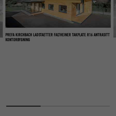
PREFA KIRCHBACH LADSTAETTER FALTHEINER TAKPLATE R16 ANTRASITT
KONTORBYGNING
TT
KO
OG