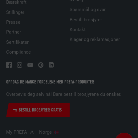
Bærekraft
Spørsmål og svar
Brukes for å sikre at det riktige SameSite-
Stillinger
FORMÅL
attributet er tilgjengelig for alle
Bestill brosjyrer
Presse
informasjonskapslene i denne nettleseren
Kontakt
Partner
Klager og reklamasjoner
Sertifikater
NAVN
lidc
Compliance
TILBYDER
LinkedIn
FORLØP
1 dag
OPPDAG DE MANGE FORDELENE MED PREFA-PRODUKTER
Brukt av SoMe-tjenesten LinkedIn for å
FORMÅL
Overbevis deg selv nå! Bare bestill brosjyrene du ønsker.
følge bruken av innebygde tjenester.
BESTILL BROSJYRER GRATIS
NAVN
lissc
TILBYDER
LinkedIn
My PREFA
Norge