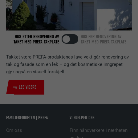
Bruk av SoMe-tjenesten LinkedIn for å
FORMÅL
følge bruken av innebygde tjenester.
HUS ETTER RENOVERING AV
HUS FØR RENOVERING AV
NAVN
bscookie
TAKET MED PREFA TAKPLATE
TAKET MED PREFA TAKPLATE
TILBYDER
LinkedIn
Takket være PREFA-produktenes lave vekt går renovering av
tak og fasade som en lek – og det kosmetiske inngrepet
FORLØP
2 år
gjør også en visuell forskjell.
Bruk av SoMe-tjenesten LinkedIn for å
FORMÅL
LES VIDERE
følge bruken av innebygde tjenester.
NAVN
UserMatchHistory
FAMILIEBEDRIFTEN | PREFA
VI HJELPER DEG
TILBYDER
LinkedIn
Om oss
Finn håndverkere i nærheten
FORLØP
29 dager
av deg