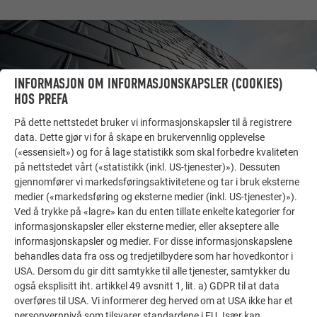
INFORMASJON OM INFORMASJONSKAPSLER (COOKIES)
HOS PREFA
På dette nettstedet bruker vi informasjonskapsler til å registrere
data. Dette gjør vi for å skape en brukervennlig opplevelse
(«essensielt») og for å lage statistikk som skal forbedre kvaliteten
på nettstedet vårt («statistikk (inkl. US-tjenester)»). Dessuten
gjennomfører vi markedsføringsaktivitetene og tar i bruk eksterne
medier («markedsføring og eksterne medier (inkl. US-tjenester)»).
FLERE OBJEKTER
Ved å trykke på «lagre» kan du enten tillate enkelte kategorier for
FÅ INSPIRASJON!
informasjonskapsler eller eksterne medier, eller akseptere alle
informasjonskapsler og medier. For disse informasjonskapslene
PREFA referansegalleri viser hvor allsidig aluminium
behandles data fra oss og tredjetilbydere som har hovedkontor i
kan brukes. Oppdag flere imponerende prosjekter med
USA. Dersom du gir ditt samtykke til alle tjenester, samtykker du
også eksplisitt iht. artikkel 49 avsnitt 1, lit. a) GDPR til at data
de holdbare PREFA aluminiumsløsningene for tak,
overføres til USA. Vi informerer deg herved om at USA ikke har et
solcelleanlegg og fasader.
personvernnivå som tilsvarer standardene i EU. Især kan