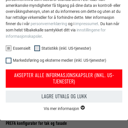
amerikanske myndigheter få tilgang på dine data av kontroll- eller
overvåkingshensyn, uten at du informeres om dette og uten at du
VIS FLERE REFERANSER
har rettslige virkemidler for å forhindre dette. Mer informasjon
finner du i vår
personvernerklæring
og i
impressumet
. Du kan når
som helst tilbakekalle samtykket ditt via
innstillingene for
informasjonskapsler
.
Essensielt
Statistikk (inkl. US-tjenester)
Markedsføring og eksterne medier (inkl. US-tjenester)
AKSEPTER ALLE INFORMASJONSKAPSLER (INKL. US-
TJENESTER)
LAGRE UTVALG OG LUKK
Vis mer informasjon
ESSENSIELT
Informasjonskapsler i gruppen «essensielt» behøves for
nettstedets grunnleggende funksjoner. Dermed sikres at
PREFA konfigurator for tak og fasade