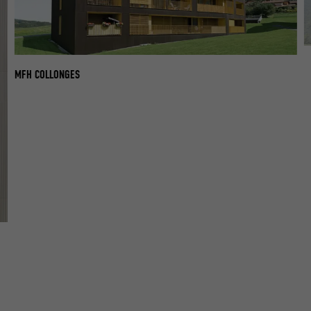
M
MFH COLLONGES