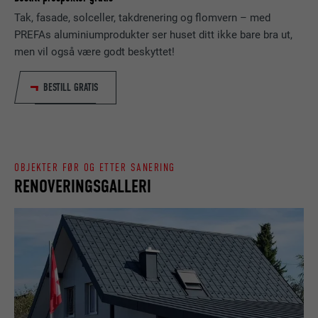
FORLØP
Økt
Tak, fasade, solceller, takdrenering og flomvern – med
NAVN
_gaexp
PREFAs aluminiumprodukter ser huset ditt ikke bare bra ut,
Lagrer hvilket språk brukeren har valgt for
FORMÅL
men vil også være godt beskyttet!
nettstedet.
TILBYDER
Google Optimize
BESTILL GRATIS
FORLØP
90 dager
NAVN
lang
Brukes for å teste om nettleseren tillater
TILBYDER
LinkedIn
FORMÅL
bruk av informasjonskapsler. Har ingen
identifikasjonsegenskaper.
OBJEKTER FØR OG ETTER SANERING
FORLØP
Økt
RENOVERINGSGALLERI
Lagt inn av LinkedIn når et nettsted
FORMÅL
inneholder et innebygd «Følg oss»-vindu.
NAVN
bcookie
TILBYDER
LinkedIn