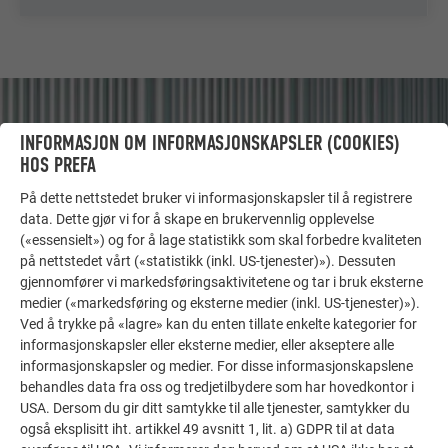
INFORMASJON OM INFORMASJONSKAPSLER (COOKIES)
HOS PREFA
På dette nettstedet bruker vi informasjonskapsler til å registrere
data. Dette gjør vi for å skape en brukervennlig opplevelse
(«essensielt») og for å lage statistikk som skal forbedre kvaliteten
på nettstedet vårt («statistikk (inkl. US-tjenester)»). Dessuten
gjennomfører vi markedsføringsaktivitetene og tar i bruk eksterne
medier («markedsføring og eksterne medier (inkl. US-tjenester)»).
Ved å trykke på «lagre» kan du enten tillate enkelte kategorier for
FLERE OBJEKTER
informasjonskapsler eller eksterne medier, eller akseptere alle
FÅ INSPIRASJON!
informasjonskapsler og medier. For disse informasjonskapslene
behandles data fra oss og tredjetilbydere som har hovedkontor i
USA. Dersom du gir ditt samtykke til alle tjenester, samtykker du
PREFA referansegalleri viser hvor allsidig aluminium
også eksplisitt iht. artikkel 49 avsnitt 1, lit. a) GDPR til at data
kan brukes. Oppdag flere imponerende prosjekter med