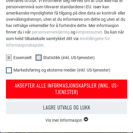
overføres til USA. Vi informerer deg herved om at USA ikke har et
de holdbare PREFA aluminiumsløsningene for tak,
personvernnivå som tilsvarer standardene i EU. Især kan
solcelleanlegg og fasader.
amerikanske myndigheter få tilgang på dine data av kontroll- eller
overvåkingshensyn, uten at du informeres om dette og uten at du
har rettslige virkemidler for å forhindre dette. Mer informasjon
VIS FLERE REFERANSER
finner du i vår
personvernerklæring
og i
impressumet
. Du kan når
som helst tilbakekalle samtykket ditt via
innstillingene for
informasjonskapsler
.
Essensielt
Statistikk (inkl. US-tjenester)
Markedsføring og eksterne medier (inkl. US-tjenester)
AKSEPTER ALLE INFORMASJONSKAPSLER (INKL. US-
TJENESTER)
LAGRE UTVALG OG LUKK
Vis mer informasjon
ESSENSIELT
Informasjonskapsler i gruppen «essensielt» behøves for