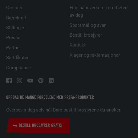
FORLØP
29 dager
Om oss
Finn håndverkere i nærheten
av deg
Bærekraft
Brukes for å sikre at det riktige SameSite-
Spørsmål og svar
FORMÅL
attributet er tilgjengelig for alle
Stillinger
informasjonskapslene i denne nettleseren
Bestill brosjyrer
Presse
Kontakt
Partner
NAVN
lidc
Klager og reklamasjoner
Sertifikater
Compliance
TILBYDER
LinkedIn
FORLØP
1 dag
Brukt av SoMe-tjenesten LinkedIn for å
OPPDAG DE MANGE FORDELENE MED PREFA-PRODUKTER
FORMÅL
følge bruken av innebygde tjenester.
Overbevis deg selv nå! Bare bestill brosjyrene du ønsker.
NAVN
lissc
BESTILL BROSJYRER GRATIS
TILBYDER
LinkedIn