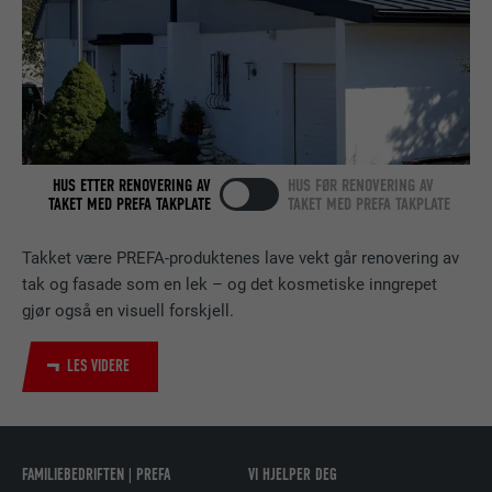
FORLØP
2 år
Bruk av SoMe-tjenesten LinkedIn for å
FORMÅL
følge bruken av innebygde tjenester.
NAVN
bscookie
HUS ETTER RENOVERING AV
HUS FØR RENOVERING AV
TAKET MED PREFA TAKPLATE
TAKET MED PREFA TAKPLATE
TILBYDER
LinkedIn
Takket være PREFA-produktenes lave vekt går renovering av
FORLØP
2 år
tak og fasade som en lek – og det kosmetiske inngrepet
gjør også en visuell forskjell.
Bruk av SoMe-tjenesten LinkedIn for å
FORMÅL
følge bruken av innebygde tjenester.
LES VIDERE
NAVN
UserMatchHistory
TILBYDER
LinkedIn
FAMILIEBEDRIFTEN | PREFA
VI HJELPER DEG