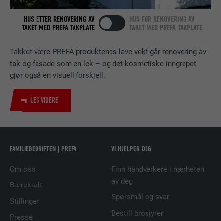
FORMÅL
følge bruken av innebygde tjenester.
HUS ETTER RENOVERING AV
HUS FØR RENOVERING AV
TAKET MED PREFA TAKPLATE
TAKET MED PREFA TAKPLATE
NAVN
bscookie
Takket være PREFA-produktenes lave vekt går renovering av
tak og fasade som en lek – og det kosmetiske inngrepet
TILBYDER
LinkedIn
gjør også en visuell forskjell.
FORLØP
2 år
LES VIDERE
Bruk av SoMe-tjenesten LinkedIn for å
FORMÅL
følge bruken av innebygde tjenester.
FAMILIEBEDRIFTEN | PREFA
VI HJELPER DEG
NAVN
UserMatchHistory
Om oss
Finn håndverkere i nærheten
TILBYDER
LinkedIn
av deg
Bærekraft
Spørsmål og svar
FORLØP
29 dager
Stillinger
Bestill brosjyrer
Presse
Brukes for å sikre at det riktige SameSite-