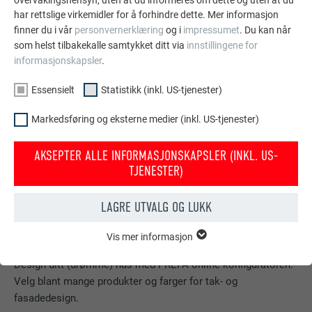
har rettslige virkemidler for å forhindre dette. Mer informasjon
finner du i vår
personvernerklæring
og i
impressumet
. Du kan når
som helst tilbakekalle samtykket ditt via
innstillingene for
informasjonskapsler
.
Essensielt
Statistikk (inkl. US-tjenester)
Markedsføring og eksterne medier (inkl. US-tjenester)
AKSEPTER ALLE INFORMASJONSKAPSLER (INKL. US-
TJENESTER)
LAGRE UTVALG OG LUKK
Vis mer informasjon
ESSENSIELT
PREFA konfigurator for tak og fasade
Informasjonskapsler i gruppen «essensielt» behøves for
Design ditt (drømme) hus med PREFA online-konfiguratoren.
nettstedets grunnleggende funksjoner. Dermed sikres at
Velg blant mange produkter og farger for tak- og
nettstedet fungerer uten problemer.
fasadedesign.