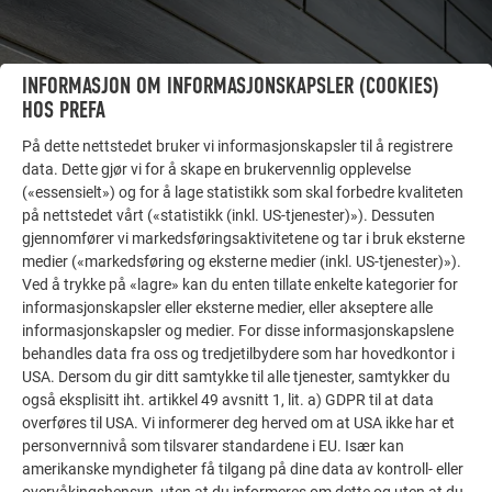
INFORMASJON OM INFORMASJONSKAPSLER (COOKIES)
HOS PREFA
På dette nettstedet bruker vi informasjonskapsler til å registrere
data. Dette gjør vi for å skape en brukervennlig opplevelse
(«essensielt») og for å lage statistikk som skal forbedre kvaliteten
på nettstedet vårt («statistikk (inkl. US-tjenester)»). Dessuten
FLERE OBJEKTER
gjennomfører vi markedsføringsaktivitetene og tar i bruk eksterne
FÅ INSPIRASJON!
medier («markedsføring og eksterne medier (inkl. US-tjenester)»).
Ved å trykke på «lagre» kan du enten tillate enkelte kategorier for
PREFA referansegalleri viser hvor allsidig aluminium
informasjonskapsler eller eksterne medier, eller akseptere alle
informasjonskapsler og medier. For disse informasjonskapslene
kan brukes. Oppdag flere imponerende prosjekter med
behandles data fra oss og tredjetilbydere som har hovedkontor i
de holdbare PREFA aluminiumsløsningene for tak,
USA. Dersom du gir ditt samtykke til alle tjenester, samtykker du
solcelleanlegg og fasader.
også eksplisitt iht. artikkel 49 avsnitt 1, lit. a) GDPR til at data
overføres til USA. Vi informerer deg herved om at USA ikke har et
personvernnivå som tilsvarer standardene i EU. Især kan
VIS FLERE REFERANSER
amerikanske myndigheter få tilgang på dine data av kontroll- eller
overvåkingshensyn, uten at du informeres om dette og uten at du