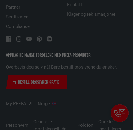
Kontakt
FORMÅL
attributet er tilgjengelig for alle
Partner
informasjonskapslene i denne nettleseren
Klager og reklamasjoner
Sertifikater
Compliance
NAVN
lidc
TILBYDER
LinkedIn
OPPDAG DE MANGE FORDELENE MED PREFA-PRODUKTER
FORLØP
1 dag
Overbevis deg selv nå! Bare bestill brosjyrene du ønsker.
Brukt av SoMe-tjenesten LinkedIn for å
FORMÅL
følge bruken av innebygde tjenester.
BESTILL BROSJYRER GRATIS
NAVN
lissc
My PREFA
Norge
TILBYDER
LinkedIn
Generelle
Cookie-
Personvern
Kolofon
FORLØP
1 år
forretningsvilkår
Innstillinger