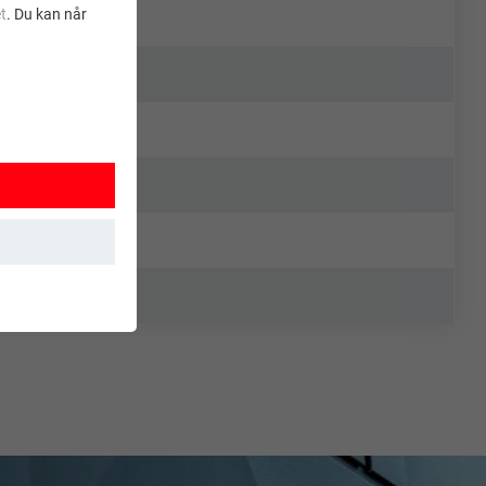
t
. Du kan når
ksjoner. Dermed
t brukes.