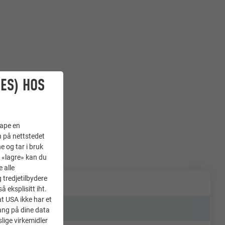
ES) HOS
kape en
n på nettstedet
e og tar i bruk
å «lagre» kan du
 alle
tredjetilbydere
 eksplisitt iht.
at USA ikke har et
ang på dine data
lige virkemidler