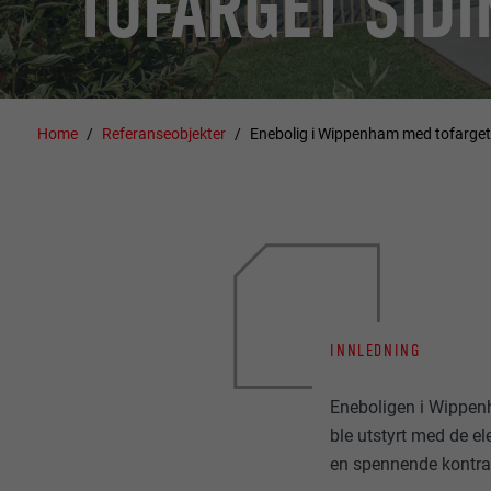
TOFARGET SIDI
Home
Referanseobjekter
Enebolig i Wippenham med tofarget
INNLEDNING
Eneboligen i Wippen
ble utstyrt med de e
en spennende kontras