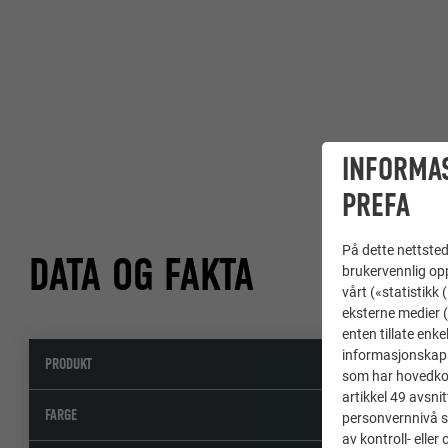
INFORMA
PREFA
På dette nettstede
DATA OG FAKTA
brukervennlig opp
vårt («statistikk
eksterne medier (
enten tillate enke
informasjonskaps
PRODUKT
som har hovedkont
artikkel 49 avsnit
FARGE
personvernnivå s
av kontroll- elle