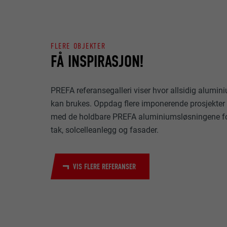
FORLØP
NAVN
FORMÅL
MARKEDSFØRING
TILBYDER
FLERE OBJEKTER
FÅ INSPIRASJON!
«Markedsføring 
(tredjetilbyder
FORLØP
nettstedet. De
NAVN
for å få tilgang
PREFA referansegalleri viser hvor allsidig alumin
FORMÅL
TILBYDER
kan brukes. Oppdag flere imponerende prosjekter
NAVN
med de holdbare PREFA aluminiumsløsningene f
FORLØP
tak, solcelleanlegg og fasader.
TILBYDER
NAVN
FORLØP
TILBYDER
FORMÅL
VIS FLERE REFERANSER
FORLØP
FORMÅL
FORMÅL