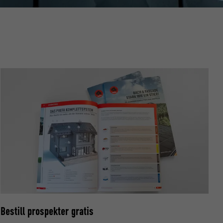
data om
nskapsler. Har
«Følg oss»-
Bestill prospekter gratis