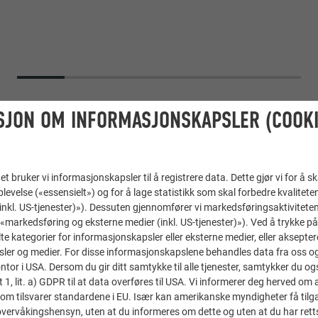
SJON OM INFORMASJONSKAPSLER (COOKI
t bruker vi informasjonskapsler til å registrere data. Dette gjør vi for å s
levelse («essensielt») og for å lage statistikk som skal forbedre kvalitete
 (inkl. US-tjenester)»). Dessuten gjennomfører vi markedsføringsaktiviteten
«markedsføring og eksterne medier (inkl. US-tjenester)»). Ved å trykke p
lte kategorier for informasjonskapsler eller eksterne medier, eller akseptere
ler og medier. For disse informasjonskapslene behandles data fra oss og 
Siding.X
or i USA. Dersom du gir ditt samtykke til alle tjenester, samtykker du også
t 1, lit. a) GDPR til at data overføres til USA. Vi informerer deg herved om 
02 P.10 antrasitt, 45 bronse
om tilsvarer standardene i EU. Især kan amerikanske myndigheter få tilg
r overvåkingshensyn, uten at du informeres om dette og uten at du har retts