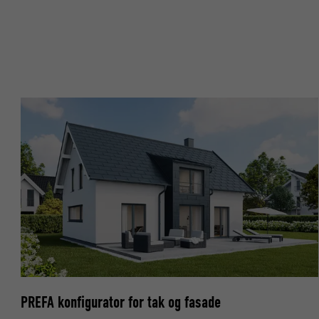
NAVN
NAVN
TILBYDER
TILBYDER
FORLØP
FORLØP
FORMÅL
FORMÅL
NAVN
NAVN
TILBYDER
TILBYDER
FORLØP
FORLØP
FORMÅL
FORMÅL
PREFA konfigurator for tak og fasade