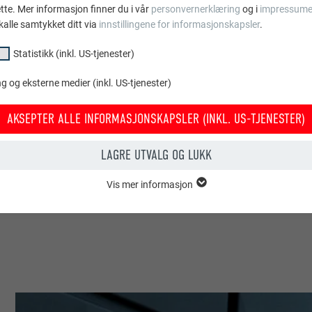
ette. Mer informasjon finner du i vår
personvernerklæring
og i
impressume
VPVH GmbH
kalle samtykket ditt via
innstillingene for informasjonskapsler
.
VPVH GmbH
Statistikk (inkl. US-tjenester)
Austria
 og eksterne medier (inkl. US-tjenester)
AKSEPTER ALLE INFORMASJONSKAPSLER (INKL. US-TJENESTER)
Wippenham
LAGRE UTVALG OG LUKK
Eneboliger
Vis mer informasjon
© PREFA | Croce & Wir
psler i gruppen «essensielt» behøves for nettstedets grunnleggende fun
tedet fungerer uten problemer.
Vis informasjon om info.kapsler
PHPSESSID
KL. US-TJENESTER)
PHP
or «statistikk (inkl. US-tjenester)» gir oss et innblikk i hvordan nettstede
amles for å forbedre nettstedets brukeropplevelse.