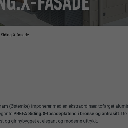
NG.X-FASADE
 Siding.X-fasade
ham (Østerrike) imponerer med en ekstraordinær, tofarget alum
legante
PREFA Siding.X-fasadeplatene i bronse og antrasitt
. De
t og gir nybygget et elegant og moderne uttrykk.