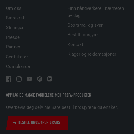
FORLØP
29 dager
Om oss
Finn håndverkere i nærheten
av deg
Brukes for å sikre at det riktige SameSite-
Bærekraft
FORMÅL
attributet er tilgjengelig for alle
Spørsmål og svar
Stillinger
informasjonskapslene i denne nettleseren
Bestill brosjyrer
Presse
Kontakt
Partner
NAVN
lidc
Klager og reklamasjoner
Sertifikater
TILBYDER
LinkedIn
Compliance
FORLØP
1 dag
Brukt av SoMe-tjenesten LinkedIn for å
FORMÅL
OPPDAG DE MANGE FORDELENE MED PREFA-PRODUKTER
følge bruken av innebygde tjenester.
Overbevis deg selv nå! Bare bestill brosjyrene du ønsker.
NAVN
lissc
BESTILL BROSJYRER GRATIS
TILBYDER
LinkedIn