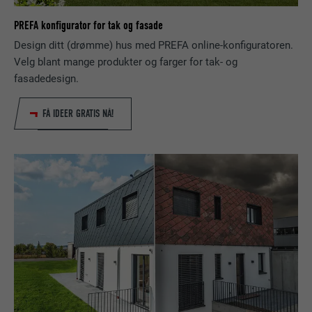
nettstedet fungerer uten problemer.
PREFA konfigurator for tak og fasade
Vis informasjon om info.kapsler
NAVN
PHPSESSID
Design ditt (drømme) hus med PREFA online-konfiguratoren.
Velg blant mange produkter og farger for tak- og
STATISTIKK (INKL. US-TJENESTER)
TILBYDER
PHP
fasadedesign.
Informasjonene for «statistikk (inkl. US-tjenester)» gir oss et
innblikk i hvordan nettstedet brukes. Informasjonen samles for
FORLØP
Økt
FÅ IDEER GRATIS NÅ!
å forbedre nettstedets brukeropplevelse.
Denne informasjonskapselen lagrer din
Vis informasjon om info.kapsler
NAVN
_ga
nåværende økt i relasjon til PHP-
applikasjonene og sikrer dermed at alle
FORMÅL
MARKEDSFØRING OG EKSTERNE MEDIER (INKL. US-TJENESTER)
TILBYDER
Google Universal Analytics
funksjonene på siden som baserer seg på
«Markedsføring og eksterne medier (inkl. US-tjenester)»-
programmeringsspråket PHP, kan vises i
informasjonskapsler brukes av annonsører (tredjetilbydere) for
FORLØP
2 år
sin helhet.
å vise personaliserte annonser. Dette gjør du ved å følge med
på dem som besøker nettstedet. Dersom du aksepterer disse
Registrerer en unik ID som brukes til å
informasjonskapslene, behøves ikke lenger manuelt samtykke
FORMÅL
generere statistiske data om hvordan den
NAVN
cookie_optin
for å få tilgang til innhold fra videoplattformer og SoMe-
besøkende eller nettstedet fungerer.
plattformer.
TILBYDER
Sgalinski