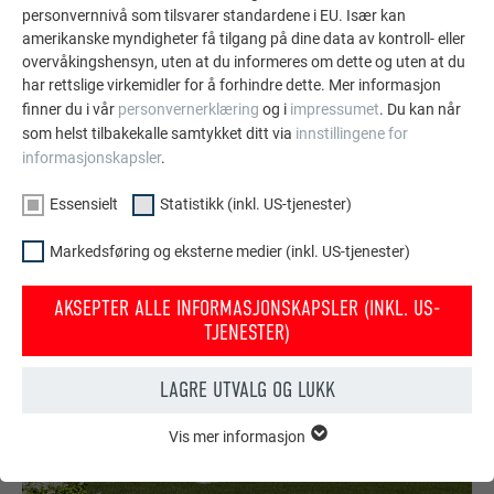
de holdbare PREFA aluminiumsløsningene for tak,
personvernnivå som tilsvarer standardene i EU. Især kan
solcelleanlegg og fasader.
amerikanske myndigheter få tilgang på dine data av kontroll- eller
overvåkingshensyn, uten at du informeres om dette og uten at du
har rettslige virkemidler for å forhindre dette. Mer informasjon
finner du i vår
personvernerklæring
og i
impressumet
. Du kan når
VIS FLERE REFERANSER
som helst tilbakekalle samtykket ditt via
innstillingene for
informasjonskapsler
.
Essensielt
Statistikk (inkl. US-tjenester)
Markedsføring og eksterne medier (inkl. US-tjenester)
AKSEPTER ALLE INFORMASJONSKAPSLER (INKL. US-
TJENESTER)
LAGRE UTVALG OG LUKK
Vis mer informasjon
ESSENSIELT
Informasjonskapsler i gruppen «essensielt» behøves for
nettstedets grunnleggende funksjoner. Dermed sikres at