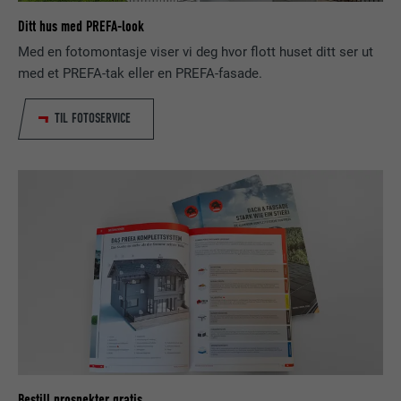
Vis informasjon om info.kapsler
NAVN
NID
NAVN
_gat
FORLØP
12 måneder
Ditt hus med PREFA-look
TILBYDER
Google
Med en fotomontasje viser vi deg hvor flott huset ditt ser ut
TILBYDER
Google Analytics
Denne informasjonskapselen kreves for at
med et PREFA-tak eller en PREFA-fasade.
Cookie Opt-In-utvidelsen skal fungere. Den
FORLØP
6 måneder
FORLØP
1 dag
FORMÅL
må lagres slik at verktøyet vet hvilke
informasjonskapsel-grupper brukeren har
TIL FOTOSERVICE
Denne informasjonskapselen inneholder en
akseptert.
Brukes av Google Analytics for å begrense
FORMÅL
entydig ID som brukes til å lagre dine
forespørselsraten.
foretrukne innstillinger og annen
informasjon, spesielt ditt foretrukne språk,
FORMÅL
hvor mange søkeresultater som skal vises
NAVN
_gid
per side (f.eks. 10 eller 20) og hvorvidt
Google SafeSearch-filteret skal være
TILBYDER
Google Universal Analytics
aktivert.
FORLØP
1 dag
NAVN
lang
Registrerer en unik ID som brukes til å
FORMÅL
generere statistiske data om hvordan den
TILBYDER
ads.linkedin.com
besøkende eller nettstedet fungerer.
Bestill prospekter gratis