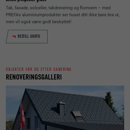
FORLØP
Økt
Tak, fasade, solceller, takdrenering og flomvern – med
NAVN
_gaexp
Lagrer hvilket språk brukeren har valgt for
PREFAs aluminiumprodukter ser huset ditt ikke bare bra ut,
FORMÅL
nettstedet.
men vil også være godt beskyttet!
TILBYDER
Google Optimize
BESTILL GRATIS
FORLØP
90 dager
NAVN
lang
Brukes for å teste om nettleseren tillater
TILBYDER
LinkedIn
FORMÅL
bruk av informasjonskapsler. Har ingen
identifikasjonsegenskaper.
FORLØP
Økt
OBJEKTER FØR OG ETTER SANERING
RENOVERINGSGALLERI
Lagt inn av LinkedIn når et nettsted
FORMÅL
inneholder et innebygd «Følg oss»-vindu.
NAVN
bcookie
TILBYDER
LinkedIn