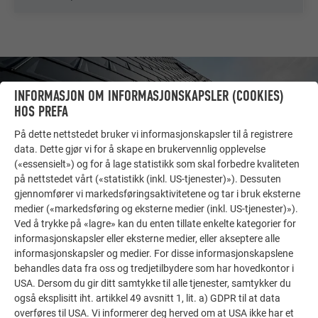
INFORMASJON OM INFORMASJONSKAPSLER (COOKIES)
HOS PREFA
På dette nettstedet bruker vi informasjonskapsler til å registrere
data. Dette gjør vi for å skape en brukervennlig opplevelse
(«essensielt») og for å lage statistikk som skal forbedre kvaliteten
på nettstedet vårt («statistikk (inkl. US-tjenester)»). Dessuten
gjennomfører vi markedsføringsaktivitetene og tar i bruk eksterne
medier («markedsføring og eksterne medier (inkl. US-tjenester)»).
Ved å trykke på «lagre» kan du enten tillate enkelte kategorier for
informasjonskapsler eller eksterne medier, eller akseptere alle
FLERE OBJEKTER
informasjonskapsler og medier. For disse informasjonskapslene
FÅ INSPIRASJON!
behandles data fra oss og tredjetilbydere som har hovedkontor i
USA. Dersom du gir ditt samtykke til alle tjenester, samtykker du
PREFA referansegalleri viser hvor allsidig aluminium
også eksplisitt iht. artikkel 49 avsnitt 1, lit. a) GDPR til at data
kan brukes. Oppdag flere imponerende prosjekter med
overføres til USA. Vi informerer deg herved om at USA ikke har et