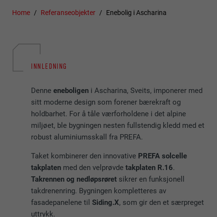
Home
Referanseobjekter
Enebolig i Ascharina
INNLEDNING
Denne
eneboligen
i Ascharina, Sveits, imponerer med
sitt moderne design som forener bærekraft og
holdbarhet. For å tåle værforholdene i det alpine
miljøet, ble bygningen nesten fullstendig kledd med et
robust aluminiumsskall fra PREFA.
Taket kombinerer den innovative
PREFA solcelle
takplaten
med den velprøvde
takplaten R.16
.
Takrennen og nedløpsrøret
sikrer en funksjonell
takdrenenring. Bygningen kompletteres av
fasadepanelene til
Siding.X
, som gir den et særpreget
uttrykk.