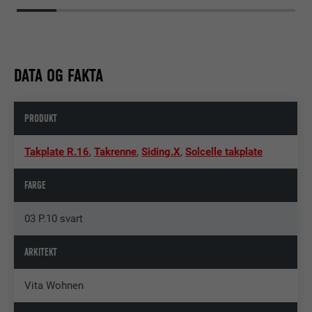
DATA OG FAKTA
PRODUKT
Takplate R.16
,
Takrenne
,
Siding.X
,
Solcelle takplate
FARGE
03 P.10 svart
ARKITEKT
Vita Wohnen