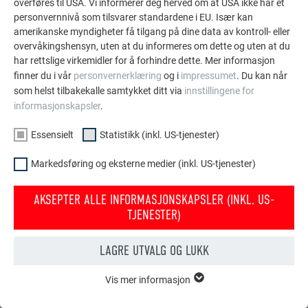
overføres til USA. Vi informerer deg herved om at USA ikke har et
de holdbare PREFA aluminiumsløsningene for tak,
personvernnivå som tilsvarer standardene i EU. Især kan
solcelleanlegg og fasader.
amerikanske myndigheter få tilgang på dine data av kontroll- eller
overvåkingshensyn, uten at du informeres om dette og uten at du
har rettslige virkemidler for å forhindre dette. Mer informasjon
VIS FLERE REFERANSER
finner du i vår
personvernerklæring
og i
impressumet
. Du kan når
som helst tilbakekalle samtykket ditt via
innstillingene for
informasjonskapsler
.
Essensielt
Statistikk (inkl. US-tjenester)
Markedsføring og eksterne medier (inkl. US-tjenester)
AKSEPTER ALLE INFORMASJONSKAPSLER (INKL. US-
TJENESTER)
LAGRE UTVALG OG LUKK
Vis mer informasjon
ESSENSIELT
Informasjonskapsler i gruppen «essensielt» behøves for