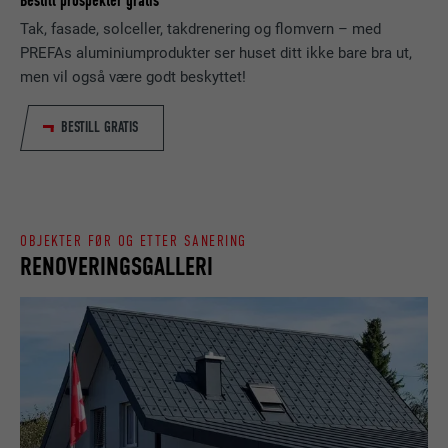
Bestill prospekter gratis
FORLØP
Økt
Tak, fasade, solceller, takdrenering og flomvern – med
NAVN
_gaexp
PREFAs aluminiumprodukter ser huset ditt ikke bare bra ut,
Lagrer hvilket språk brukeren har valgt for
FORMÅL
men vil også være godt beskyttet!
nettstedet.
TILBYDER
Google Optimize
BESTILL GRATIS
FORLØP
90 dager
NAVN
lang
Brukes for å teste om nettleseren tillater
TILBYDER
LinkedIn
FORMÅL
bruk av informasjonskapsler. Har ingen
identifikasjonsegenskaper.
OBJEKTER FØR OG ETTER SANERING
FORLØP
Økt
RENOVERINGSGALLERI
Lagt inn av LinkedIn når et nettsted
FORMÅL
inneholder et innebygd «Følg oss»-vindu.
NAVN
bcookie
TILBYDER
LinkedIn