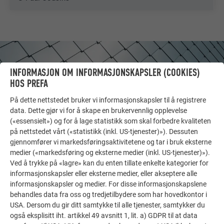
INFORMASJON OM INFORMASJONSKAPSLER (COOKIES)
HOS PREFA
På dette nettstedet bruker vi informasjonskapsler til å registrere
data. Dette gjør vi for å skape en brukervennlig opplevelse
(«essensielt») og for å lage statistikk som skal forbedre kvaliteten
på nettstedet vårt («statistikk (inkl. US-tjenester)»). Dessuten
gjennomfører vi markedsføringsaktivitetene og tar i bruk eksterne
medier («markedsføring og eksterne medier (inkl. US-tjenester)»).
Ved å trykke på «lagre» kan du enten tillate enkelte kategorier for
FLERE OBJEKTER
informasjonskapsler eller eksterne medier, eller akseptere alle
FÅ INSPIRASJON!
informasjonskapsler og medier. For disse informasjonskapslene
behandles data fra oss og tredjetilbydere som har hovedkontor i
USA. Dersom du gir ditt samtykke til alle tjenester, samtykker du
PREFA referansegalleri viser hvor allsidig aluminium
også eksplisitt iht. artikkel 49 avsnitt 1, lit. a) GDPR til at data
kan brukes. Oppdag flere imponerende prosjekter med