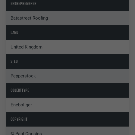
ENTREPRENØRER
Batastreet Roofing
LAND
United Kingdom
STED
Pepperstock
OBJEKTTYPE
Eneboliger
COPYRIGHT
© Paul Cousins