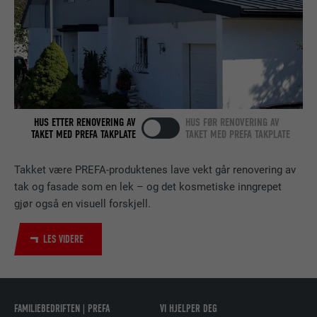
FORLØP
2 år
Bruk av SoMe-tjenesten LinkedIn for å
FORMÅL
følge bruken av innebygde tjenester.
NAVN
bscookie
HUS ETTER RENOVERING AV
HUS FØR RENOVERING AV
TAKET MED PREFA TAKPLATE
TAKET MED PREFA TAKPLATE
TILBYDER
LinkedIn
Takket være PREFA-produktenes lave vekt går renovering av
FORLØP
2 år
tak og fasade som en lek – og det kosmetiske inngrepet
gjør også en visuell forskjell.
Bruk av SoMe-tjenesten LinkedIn for å
FORMÅL
følge bruken av innebygde tjenester.
LES VIDERE
NAVN
UserMatchHistory
TILBYDER
LinkedIn
FAMILIEBEDRIFTEN | PREFA
VI HJELPER DEG