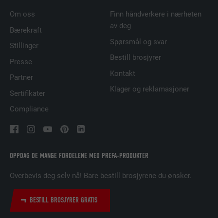
FORLØP
29 dager
Om oss
Finn håndverkere i nærheten
av deg
Bærekraft
Brukes for å sikre at det riktige SameSite-
Spørsmål og svar
FORMÅL
attributet er tilgjengelig for alle
Stillinger
informasjonskapslene i denne nettleseren
Bestill brosjyrer
Presse
Kontakt
Partner
NAVN
lidc
Klager og reklamasjoner
Sertifikater
TILBYDER
LinkedIn
Compliance
FORLØP
1 dag
Brukt av SoMe-tjenesten LinkedIn for å
OPPDAG DE MANGE FORDELENE MED PREFA-PRODUKTER
FORMÅL
følge bruken av innebygde tjenester.
Overbevis deg selv nå! Bare bestill brosjyrene du ønsker.
NAVN
lissc
BESTILL BROSJYRER GRATIS
TILBYDER
LinkedIn