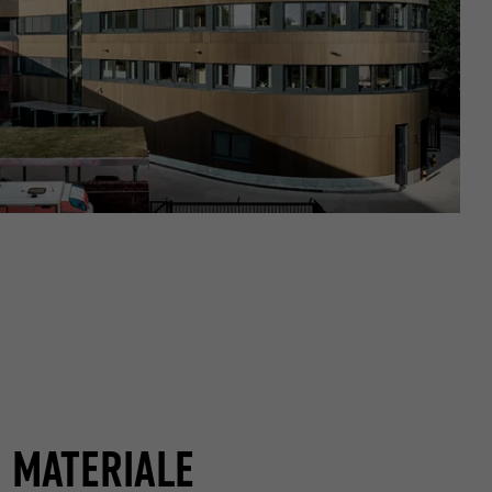
data om
nskapsler. Har
«Følg oss»-
T MATERIALE