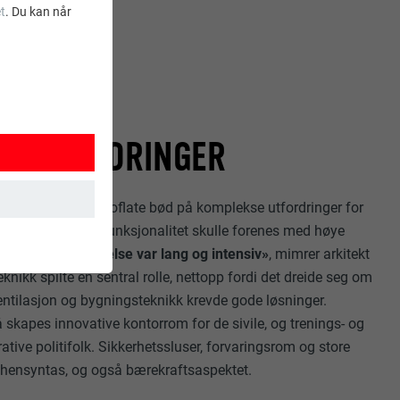
t
. Du kan når
E UTFORDRINGER
kvadratmeter bruttoflate bød på komplekse utfordringer for
vkrav og krav til funksjonalitet skulle forenes med høye
ien til ferdigstillelse var lang og intensiv»
, mimrer arkitekt
ksjoner. Dermed
knikk spilte en sentral rolle, nettopp fordi det dreide seg om
 ventilasjon og bygningsteknikk krevde gode løsninger.
å skapes innovative kontorrom for de sivile, og trenings- og
tive politifolk. Sikkerhetssluser, forvaringsrom og store
 hensyntas, og også bærekraftsaspektet.
t brukes.