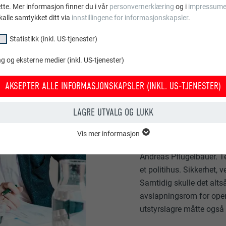
ette. Mer informasjon finner du i vår
personvernerklæring
og i
impressume
kalle samtykket ditt via
innstillingene for informasjonskapsler
.
Statistikk (inkl. US-tjenester)
 og eksterne medier (inkl. US-tjenester)
KOMPLEKS
AKSEPTER ALLE INFORMASJONSKAPSLER (INKL. US-TJENESTER)
LAGRE UTVALG OG LUKK
Storprosjektet på 4650 
planleggerne: Strenge lo
Vis mer informasjon
estetiske ambisjoner.
«Ve
psler i gruppen «essensielt» behøves for nettstedets grunnleggende fun
Andreas Pflügelbauer. Te
tedet fungerer uten problemer.
et politihus. Sikkerhet,
Vis informasjon om info.kapsler
PHPSESSID
Samtidig skulle det alts
avslapningsrom for opera
KL. US-TJENESTER)
PHP
utstyrslagre måtte også
or «statistikk (inkl. US-tjenester)» gir oss et innblikk i hvordan nettstede
amles for å forbedre nettstedets brukeropplevelse.