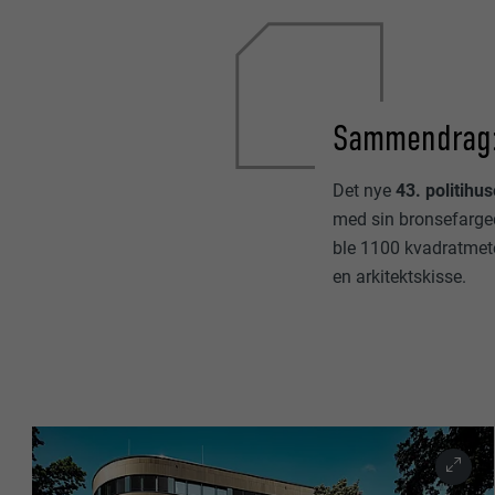
Sammendrag
Det nye
43. politihu
med sin bronsefarg
ble 1100 kvadratmet
en arkitektskisse.