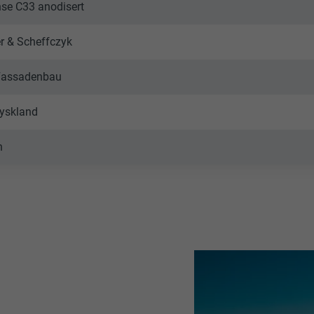
se C33 anodisert
r & Scheffczyk
Fassadenbau
yskland
n