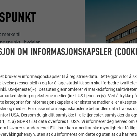
GSPUNKT
 merke til
ingspunkt i bydelen.
SJON OM INFORMASJONSKAPSLER (COOKI
skapt Tysklands største
g fra 80-tallet.
understreker bevisst
t bruker vi informasjonskapsler til å registrere data. Dette gjør vi for å s
levelse («essensielt») og for å lage statistikk som skal forbedre kvalitete
 (inkl. US-tjenester)»). Dessuten gjennomfører vi markedsføringsaktiviteten
«markedsføring og eksterne medier (inkl. US-tjenester)»). Ved å trykke p
lte kategorier for informasjonskapsler eller eksterne medier, eller akseptere
ler og medier. For disse informasjonskapslene behandles data fra oss og 
or i USA. Dersom du gir ditt samtykke til alle tjenester, samtykker du også
t 1, lit. a) GDPR til at data overføres til USA. Vi informerer deg herved om 
om tilsvarer standardene i EU. Især kan amerikanske myndigheter få tilg
r overvåkingshensyn, uten at du informeres om dette og uten at du har retts