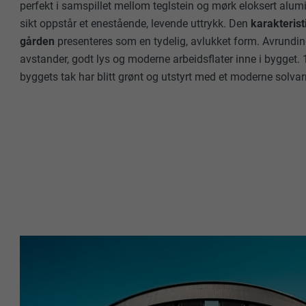
perfekt i samspillet mellom teglstein og mørk eloksert alumi
NAVN
sikt oppstår et enestående, levende uttrykk. Den
karakteris
gården
presenteres som en tydelig, avlukket form. Avrundi
NAVN
TILBYDER
avstander, godt lys og moderne arbeidsflater inne i bygget
TILBYDER
byggets tak har blitt grønt og utstyrt med et moderne solv
FORLØP
FORLØP
FORMÅL
FORMÅL
NAVN
NAVN
TILBYDER
TILBYDER
FORLØP
FORLØP
FORMÅL
FORMÅL