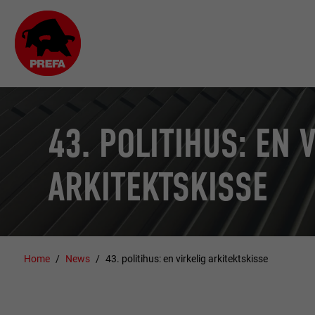
43. POLITIHUS: EN 
ARKITEKTSKISSE
Home
News
43. politihus: en virkelig arkitektskisse