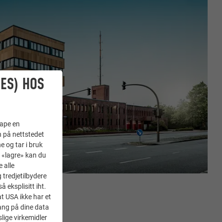
ES) HOS
kape en
n på nettstedet
e og tar i bruk
å «lagre» kan du
 alle
tredjetilbydere
 eksplisitt iht.
at USA ikke har et
ang på dine data
lige virkemidler