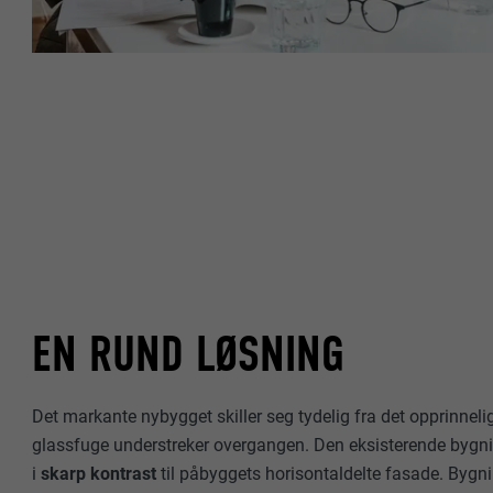
FORLØP
NAVN
FORMÅL
MARKEDSFØRING
TILBYDER
«Markedsføring 
(tredjetilbyder
FORLØP
nettstedet. De
NAVN
for å få tilgang
FORMÅL
TILBYDER
NAVN
FORLØP
TILBYDER
NAVN
EN RUND LØSNING
FORLØP
TILBYDER
FORMÅL
FORLØP
Det markante nybygget skiller seg tydelig fra det opprinnelig
FORMÅL
glassfuge understreker overgangen. Den eksisterende bygnin
FORMÅL
i
skarp kontrast
til påbyggets horisontaldelte fasade. By